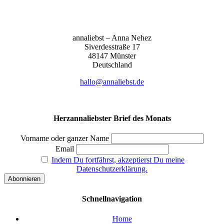
anna­liebst – Anna Nehez
Sive­r­des­stra­ße 17
48147 Müns­ter
Deutsch­land
hallo@annaliebst.de
Herzannaliebster Brief des Monats
Vorname oder ganzer Name
Email
Indem Du fortfährst, akzeptierst Du meine
Datenschutzerklärung.
Schnellnavigation
Home