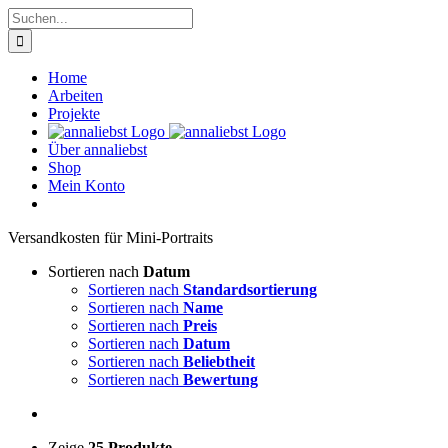
Zum
Suche
Inhalt
nach:
springen
Home
Arbeiten
Projekte
Über annaliebst
Shop
Mein Konto
Ver­sand­kos­ten für Mini-Por­traits
Sortieren nach
Datum
Sortieren nach
Standardsortierung
Sortieren nach
Name
Sortieren nach
Preis
Sortieren nach
Datum
Sortieren nach
Beliebtheit
Sortieren nach
Bewertung
Zeige
25 Produkte