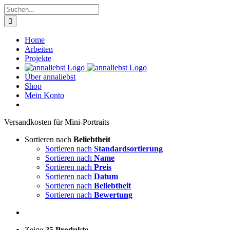
Zum
Suche
Inhalt
nach:
springen
Home
Arbeiten
Projekte
Über annaliebst
Shop
Mein Konto
Ver­sand­kos­ten für Mini-Por­traits
Sortieren nach
Beliebtheit
Sortieren nach
Standardsortierung
Sortieren nach
Name
Sortieren nach
Preis
Sortieren nach
Datum
Sortieren nach
Beliebtheit
Sortieren nach
Bewertung
Zeige
25 Produkte