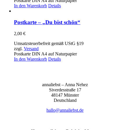
Postkarte DIN A4 auf Naturpapier
In den Warenkorb
Details
Postkarte – „Du bist schön“
2,00
€
Umsatzsteuerbefreit gemäß UStG §19
zzgl.
Versand
Postkarte DIN A4 auf Naturpapier
In den Warenkorb
Details
anna­liebst – Anna Nehez
Sive­r­des­stra­ße 17
48147 Müns­ter
Deutsch­land
hallo@annaliebst.de