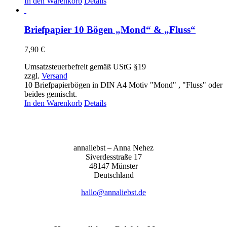
In den Warenkorb
Details
Briefpapier 10 Bögen „Mond“ & „Fluss“
7,90
€
Umsatzsteuerbefreit gemäß UStG §19
zzgl.
Versand
10 Briefpapierbögen in DIN A4 Motiv "Mond" , "Fluss" oder
beides gemischt.
In den Warenkorb
Details
anna­liebst – Anna Nehez
Sive­r­des­stra­ße 17
48147 Müns­ter
Deutsch­land
hallo@annaliebst.de