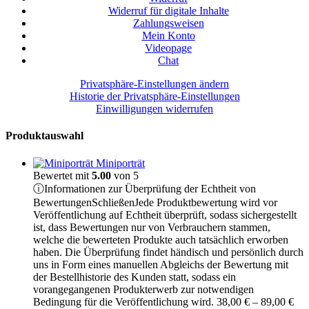
Widerruf für digitale Inhalte
Zahlungsweisen
Mein Konto
Videopage
Chat
Privatsphäre-Einstellungen ändern
Historie der Privatsphäre-Einstellungen
Einwilligungen widerrufen
Produktauswahl
Miniporträt
Bewertet mit
5.00
von 5
ⓘ
Informationen zur Überprüfung der Echtheit von
Bewertungen
Schließen
Jede Produktbewertung wird vor
Veröffentlichung auf Echtheit überprüft, sodass sichergestellt
ist, dass Bewertungen nur von Verbrauchern stammen,
welche die bewerteten Produkte auch tatsächlich erworben
haben. Die Überprüfung findet händisch und persönlich durch
uns in Form eines manuellen Abgleichs der Bewertung mit
der Bestellhistorie des Kunden statt, sodass ein
vorangegangenen Produkterwerb zur notwendigen
Pre
Bedingung für die Veröffentlichung wird.
38,00
€
–
89,00
€