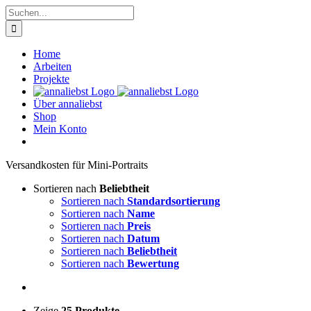
Zum
Suche
Inhalt
nach:
springen
Home
Arbeiten
Projekte
Über annaliebst
Shop
Mein Konto
Ver­sand­kos­ten für Mini-Por­traits
Sortieren nach
Beliebtheit
Sortieren nach
Standardsortierung
Sortieren nach
Name
Sortieren nach
Preis
Sortieren nach
Datum
Sortieren nach
Beliebtheit
Sortieren nach
Bewertung
Zeige
25 Produkte