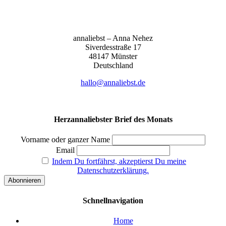
anna­liebst – Anna Nehez
Sive­r­des­stra­ße 17
48147 Müns­ter
Deutsch­land
hallo@annaliebst.de
Herzannaliebster Brief des Monats
Vorname oder ganzer Name
Email
Indem Du fortfährst, akzeptierst Du meine
Datenschutzerklärung.
Schnellnavigation
Home