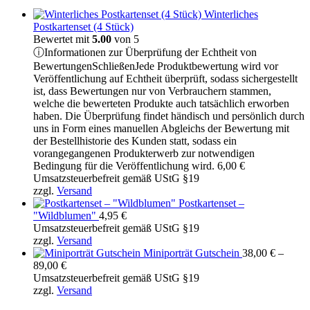
Winterliches
Postkartenset (4 Stück)
Bewertet mit
5.00
von 5
ⓘ
Informationen zur Überprüfung der Echtheit von
Bewertungen
Schließen
Jede Produktbewertung wird vor
Veröffentlichung auf Echtheit überprüft, sodass sichergestellt
ist, dass Bewertungen nur von Verbrauchern stammen,
welche die bewerteten Produkte auch tatsächlich erworben
haben. Die Überprüfung findet händisch und persönlich durch
uns in Form eines manuellen Abgleichs der Bewertung mit
der Bestellhistorie des Kunden statt, sodass ein
vorangegangenen Produkterwerb zur notwendigen
Bedingung für die Veröffentlichung wird.
6,00
€
Umsatzsteuerbefreit gemäß UStG §19
zzgl.
Versand
Postkartenset –
"Wildblumen"
4,95
€
Umsatzsteuerbefreit gemäß UStG §19
zzgl.
Versand
Miniporträt Gutschein
38,00
€
–
Preisspanne:
89,00
€
38,00 €
Umsatzsteuerbefreit gemäß UStG §19
bis
zzgl.
Versand
89,00 €