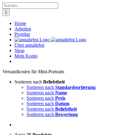
Zum
Suche
Inhalt
nach:
springen
Home
Arbeiten
Projekte
Über annaliebst
Shop
Mein Konto
Ver­sand­kos­ten für Mini-Por­traits
Sortieren nach
Beliebtheit
Sortieren nach
Standardsortierung
Sortieren nach
Name
Sortieren nach
Preis
Sortieren nach
Datum
Sortieren nach
Beliebtheit
Sortieren nach
Bewertung
Zeige
25 Produkte