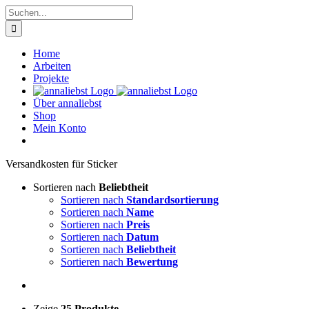
Zum
Suche
Inhalt
nach:
springen
Home
Arbeiten
Projekte
Über annaliebst
Shop
Mein Konto
Ver­sand­kos­ten für Sti­cker
Sortieren nach
Beliebtheit
Sortieren nach
Standardsortierung
Sortieren nach
Name
Sortieren nach
Preis
Sortieren nach
Datum
Sortieren nach
Beliebtheit
Sortieren nach
Bewertung
Zeige
25 Produkte