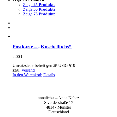
Zeige
25 Produkte
Zeige
50 Produkte
Zeige
75 Produkte
Postkarte – „Kuschelfuchs“
2,00
€
Umsatzsteuerbefreit gemäß UStG §19
zzgl.
Versand
In den Warenkorb
Details
anna­liebst – Anna Nehez
Sive­r­des­stra­ße 17
48147 Müns­ter
Deutsch­land