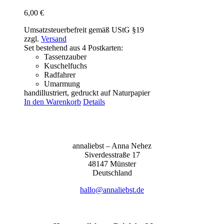
6,00
€
Umsatzsteuerbefreit gemäß UStG §19
zzgl.
Versand
Set bestehend aus 4 Postkarten:
Tassenzauber
Kuschelfuchs
Radfahrer
Umarmung
handillustriert, gedruckt auf Naturpapier
In den Warenkorb
Details
anna­liebst – Anna Nehez
Sive­r­des­stra­ße 17
48147 Müns­ter
Deutsch­land
hallo@annaliebst.de