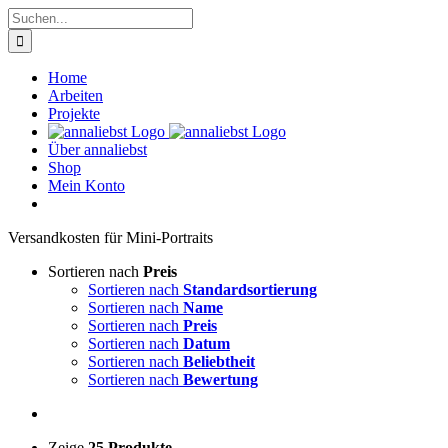
Zum
Suche
Inhalt
nach:
springen
Home
Arbeiten
Projekte
Über annaliebst
Shop
Mein Konto
Ver­sand­kos­ten für Mini-Por­traits
Sortieren nach
Preis
Sortieren nach
Standardsortierung
Sortieren nach
Name
Sortieren nach
Preis
Sortieren nach
Datum
Sortieren nach
Beliebtheit
Sortieren nach
Bewertung
Zeige
25 Produkte