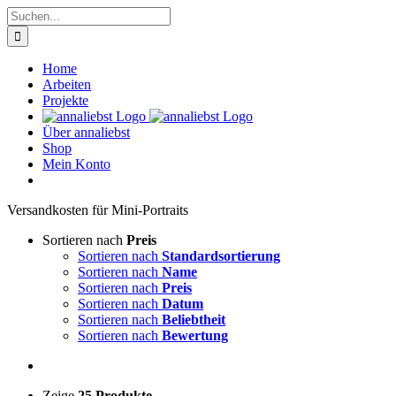
Zum
Suche
Inhalt
nach:
springen
Home
Arbeiten
Projekte
Über annaliebst
Shop
Mein Konto
Ver­sand­kos­ten für Mini-Por­traits
Sortieren nach
Preis
Sortieren nach
Standardsortierung
Sortieren nach
Name
Sortieren nach
Preis
Sortieren nach
Datum
Sortieren nach
Beliebtheit
Sortieren nach
Bewertung
Zeige
25 Produkte