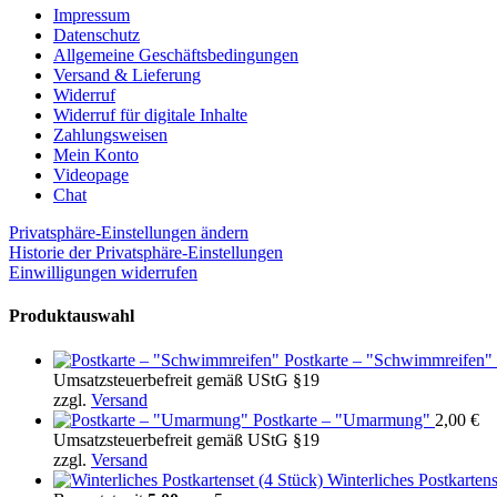
Impressum
Datenschutz
Allgemeine Geschäftsbedingungen
Versand & Lieferung
Widerruf
Widerruf für digitale Inhalte
Zahlungsweisen
Mein Konto
Videopage
Chat
Privatsphäre-Einstellungen ändern
Historie der Privatsphäre-Einstellungen
Einwilligungen widerrufen
Produktauswahl
Postkarte – "Schwimmreifen"
Umsatzsteuerbefreit gemäß UStG §19
zzgl.
Versand
Postkarte – "Umarmung"
2,00
€
Umsatzsteuerbefreit gemäß UStG §19
zzgl.
Versand
Winterliches Postkartens