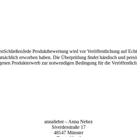
en
Schließen
Jede Produktbewertung wird vor Veröffentlichung auf Echthe
atsächlich erworben haben. Die Überprüfung findet händisch und pers
angenen Produkterwerb zur notwendigen Bedingung für die Veröffentlic
anna­liebst – Anna Nehez
Sive­r­des­stra­ße 17
48147 Müns­ter