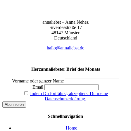
anna­liebst – Anna Nehez
Sive­r­des­stra­ße 17
48147 Müns­ter
Deutsch­land
hallo@annaliebst.de
Herzannaliebster Brief des Monats
Vorname oder ganzer Name
Email
Indem Du fortfährst, akzeptierst Du meine
Datenschutzerklärung.
Schnellnavigation
Home