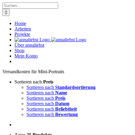
Zum
Suche
Inhalt
nach:
springen
Home
Arbeiten
Projekte
Über annaliebst
Shop
Mein Konto
Ver­sand­kos­ten für Mini-Por­traits
Sortieren nach
Preis
Sortieren nach
Standardsortierung
Sortieren nach
Name
Sortieren nach
Preis
Sortieren nach
Datum
Sortieren nach
Beliebtheit
Sortieren nach
Bewertung
Zeige
25 Produkte