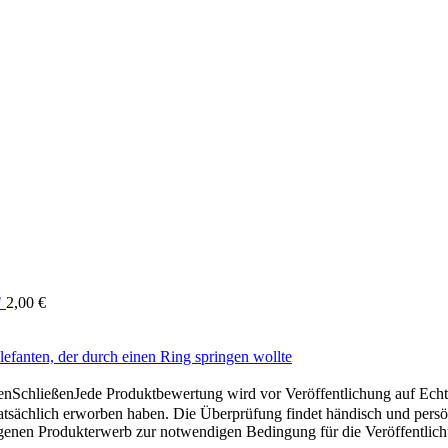
"
2,00
€
efanten, der durch einen Ring springen wollte
en
Schließen
Jede Produktbewertung wird vor Veröffentlichung auf Echthe
atsächlich erworben haben. Die Überprüfung findet händisch und pers
gangenen Produkterwerb zur notwendigen Bedingung für die Veröffentlic