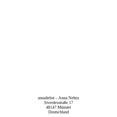
anna­liebst – Anna Nehez
Sive­r­des­stra­ße 17
48147 Müns­ter
Deutsch­land