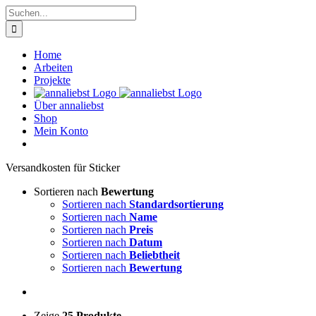
Zum
Suche
Inhalt
nach:
springen
Home
Arbeiten
Projekte
Über annaliebst
Shop
Mein Konto
Ver­sand­kos­ten für Sti­cker
Sortieren nach
Bewertung
Sortieren nach
Standardsortierung
Sortieren nach
Name
Sortieren nach
Preis
Sortieren nach
Datum
Sortieren nach
Beliebtheit
Sortieren nach
Bewertung
Zeige
25 Produkte