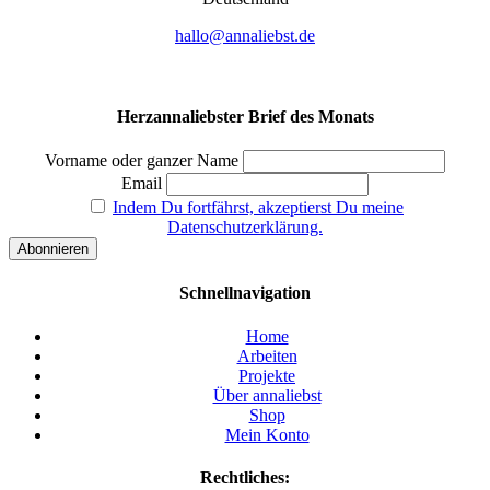
hallo@annaliebst.de
Herzannaliebster Brief des Monats
Vorname oder ganzer Name
Email
Indem Du fortfährst, akzeptierst Du meine
Datenschutzerklärung.
Schnellnavigation
Home
Arbeiten
Projekte
Über annaliebst
Shop
Mein Konto
Rechtliches: