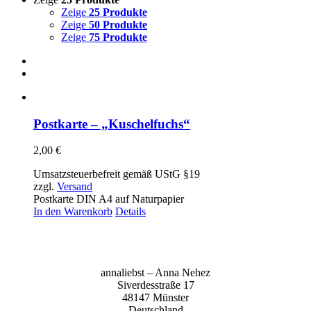
Zeige
25 Produkte
Zeige
50 Produkte
Zeige
75 Produkte
Postkarte – „Kuschelfuchs“
2,00
€
Umsatzsteuerbefreit gemäß UStG §19
zzgl.
Versand
Postkarte DIN A4 auf Naturpapier
In den Warenkorb
Details
anna­liebst – Anna Nehez
Sive­r­des­stra­ße 17
48147 Müns­ter
Deutsch­land