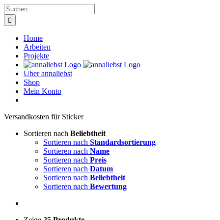
Zum
Suche
Inhalt
nach:
springen
Home
Arbeiten
Projekte
Über annaliebst
Shop
Mein Konto
Ver­sand­kos­ten für Sti­cker
Sortieren nach
Beliebtheit
Sortieren nach
Standardsortierung
Sortieren nach
Name
Sortieren nach
Preis
Sortieren nach
Datum
Sortieren nach
Beliebtheit
Sortieren nach
Bewertung
Zeige
25 Produkte