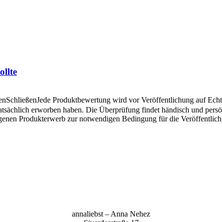
llte
en
Schließen
Jede Produktbewertung wird vor Veröffentlichung auf Echthe
atsächlich erworben haben. Die Überprüfung findet händisch und pers
angenen Produkterwerb zur notwendigen Bedingung für die Veröffentlic
anna­liebst – Anna Nehez