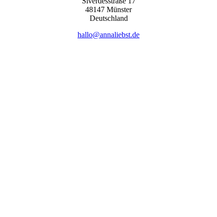
Sive­r­des­stra­ße 17
48147 Müns­ter
Deutsch­land
hallo@annaliebst.de