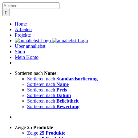
Zum
Suche
Inhalt
nach:
springen
Home
Arbeiten
Projekte
Über annaliebst
Shop
Mein Konto
Sortieren nach
Name
Sortieren nach
Standardsortierung
Sortieren nach
Name
Sortieren nach
Preis
Sortieren nach
Datum
Sortieren nach
Beliebtheit
Sortieren nach
Bewertung
Zeige
25 Produkte
Zeige
25 Produkte