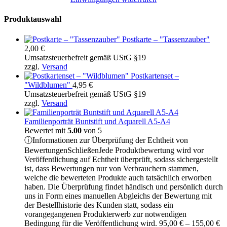
Produktauswahl
Postkarte – "Tassenzauber"
2,00
€
Umsatzsteuerbefreit gemäß UStG §19
zzgl.
Versand
Postkartenset –
"Wildblumen"
4,95
€
Umsatzsteuerbefreit gemäß UStG §19
zzgl.
Versand
Familienporträt Buntstift und Aquarell A5-A4
Bewertet mit
5.00
von 5
ⓘ
Informationen zur Überprüfung der Echtheit von
Bewertungen
Schließen
Jede Produktbewertung wird vor
Veröffentlichung auf Echtheit überprüft, sodass sichergestellt
ist, dass Bewertungen nur von Verbrauchern stammen,
welche die bewerteten Produkte auch tatsächlich erworben
haben. Die Überprüfung findet händisch und persönlich durch
uns in Form eines manuellen Abgleichs der Bewertung mit
der Bestellhistorie des Kunden statt, sodass ein
vorangegangenen Produkterwerb zur notwendigen
Pr
Bedingung für die Veröffentlichung wird.
95,00
€
–
155,00
€