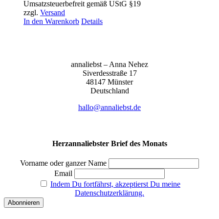
Umsatzsteuerbefreit gemäß UStG §19
zzgl.
Versand
In den Warenkorb
Details
anna­liebst – Anna Nehez
Sive­r­des­stra­ße 17
48147 Müns­ter
Deutsch­land
hallo@annaliebst.de
Herzannaliebster Brief des Monats
Vorname oder ganzer Name
Email
Indem Du fortfährst, akzeptierst Du meine
Datenschutzerklärung.