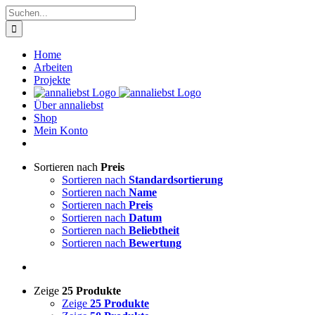
Zum
Suche
Inhalt
nach:
springen
Home
Arbeiten
Projekte
Über annaliebst
Shop
Mein Konto
Sortieren nach
Preis
Sortieren nach
Standardsortierung
Sortieren nach
Name
Sortieren nach
Preis
Sortieren nach
Datum
Sortieren nach
Beliebtheit
Sortieren nach
Bewertung
Zeige
25 Produkte
Zeige
25 Produkte