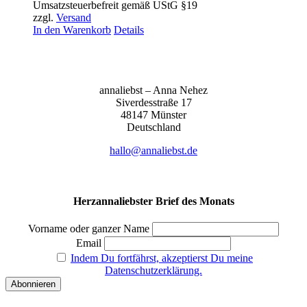
Umsatzsteuerbefreit gemäß UStG §19
zzgl.
Versand
In den Warenkorb
Details
anna­liebst – Anna Nehez
Sive­r­des­stra­ße 17
48147 Müns­ter
Deutsch­land
hallo@annaliebst.de
Herzannaliebster Brief des Monats
Vorname oder ganzer Name
Email
Indem Du fortfährst, akzeptierst Du meine
Datenschutzerklärung.