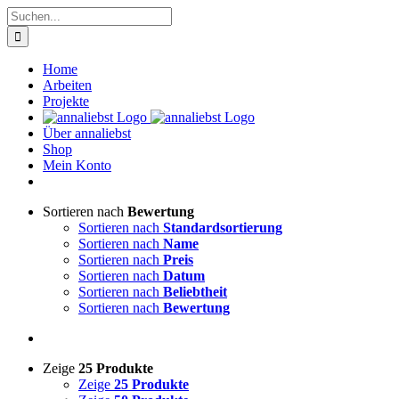
Zum
Suche
Inhalt
nach:
springen
Home
Arbeiten
Projekte
Über annaliebst
Shop
Mein Konto
Sortieren nach
Bewertung
Sortieren nach
Standardsortierung
Sortieren nach
Name
Sortieren nach
Preis
Sortieren nach
Datum
Sortieren nach
Beliebtheit
Sortieren nach
Bewertung
Zeige
25 Produkte
Zeige
25 Produkte