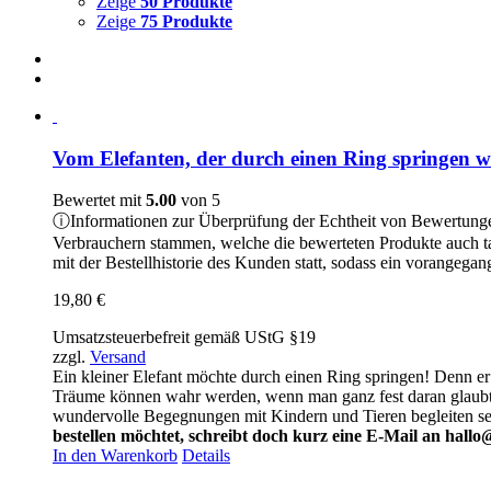
Zeige
50 Produkte
Zeige
75 Produkte
Vom Elefanten, der durch einen Ring springen wo
Bewertet mit
5.00
von 5
ⓘ
Informationen zur Überprüfung der Echtheit von Bewertung
Verbrauchern stammen, welche die bewerteten Produkte auch t
mit der Bestellhistorie des Kunden statt, sodass ein vorangeg
19,80
€
Umsatzsteuerbefreit gemäß UStG §19
zzgl.
Versand
Ein kleiner Elefant möchte durch einen Ring springen! Denn er 
Träume können wahr werden, wenn man ganz fest daran glaubt – m
wundervolle Begegnungen mit Kindern und Tieren begleiten s
bestellen möchtet, schreibt doch kurz eine E-Mail an hallo
In den Warenkorb
Details