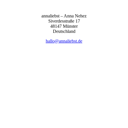
anna­liebst – Anna Nehez
Sive­r­des­stra­ße 17
48147 Müns­ter
Deutsch­land
hallo@annaliebst.de