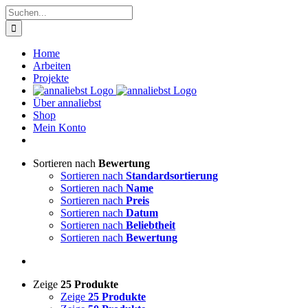
Zum
Suche
Inhalt
nach:
springen
Home
Arbeiten
Projekte
Über annaliebst
Shop
Mein Konto
Sortieren nach
Bewertung
Sortieren nach
Standardsortierung
Sortieren nach
Name
Sortieren nach
Preis
Sortieren nach
Datum
Sortieren nach
Beliebtheit
Sortieren nach
Bewertung
Zeige
25 Produkte
Zeige
25 Produkte