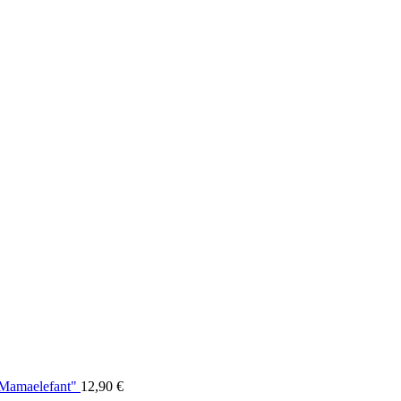
"Mamaelefant"
12,90
€