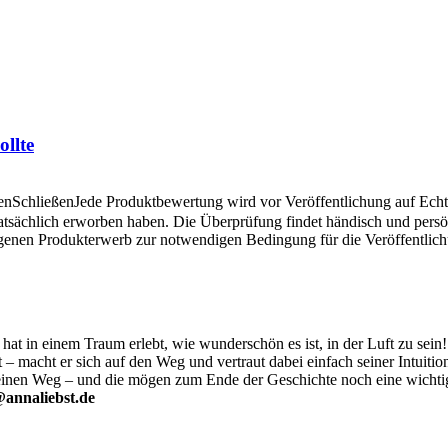
llte
en
Schließen
Jede Produktbewertung wird vor Veröffentlichung auf Echthe
atsächlich erworben haben. Die Überprüfung findet händisch und pers
angenen Produkterwerb zur notwendigen Bedingung für die Veröffentlic
hat in einem Traum erlebt, wie wunderschön es ist, in der Luft zu sein!
acht er sich auf den Weg und vertraut dabei einfach seiner Intuition.
einen Weg – und die mögen zum Ende der Geschichte noch eine wichti
@annaliebst.de