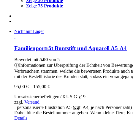
Zeige
50 Produkte
Zeige
75 Produkte
Nicht auf Lager
Familienporträt Buntstift und Aquarell A5-A4
Bewertet mit
5.00
von 5
ⓘ
Informationen zur Überprüfung der Echtheit von Bewertung
Verbrauchern stammen, welche die bewerteten Produkte auch t
mit der Bestellhistorie des Kunden statt, sodass ein vorangeg
Preisspanne:
95,00
€
–
155,00
€
95,00 €
Umsatzsteuerbefreit gemäß UStG §19
bis
zzgl.
Versand
155,00 €
- personalisierte Illustration A5 (ggf. A4, je nach Personenzah
Dabei bitte die Bestellnummer angeben. Wenn kleine Tiere, Kusc
Details