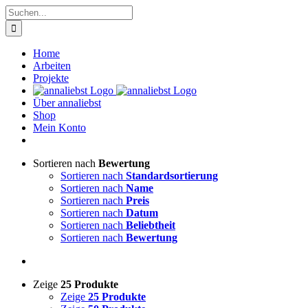
Zum
Suche
Inhalt
nach:
springen
Home
Arbeiten
Projekte
Über annaliebst
Shop
Mein Konto
Sortieren nach
Bewertung
Sortieren nach
Standardsortierung
Sortieren nach
Name
Sortieren nach
Preis
Sortieren nach
Datum
Sortieren nach
Beliebtheit
Sortieren nach
Bewertung
Zeige
25 Produkte
Zeige
25 Produkte