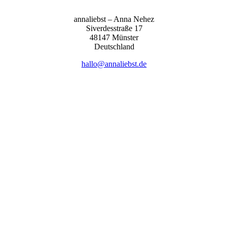
anna­liebst – Anna Nehez
Sive­r­des­stra­ße 17
48147 Müns­ter
Deutsch­land
hallo@annaliebst.de