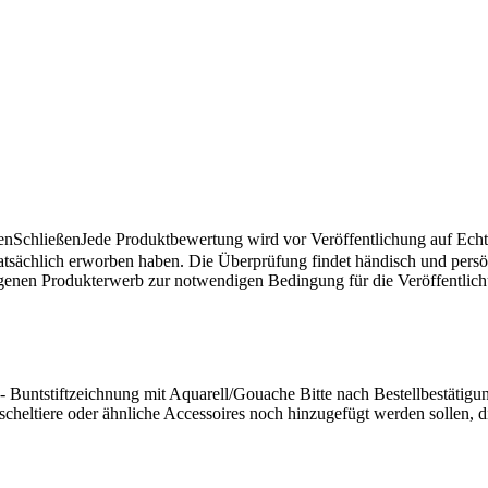
en
Schließen
Jede Produktbewertung wird vor Veröffentlichung auf Echthe
atsächlich erworben haben. Die Überprüfung findet händisch und pers
angenen Produkterwerb zur notwendigen Bedingung für die Veröffentlic
l) - Buntstiftzeichnung mit Aquarell/Gouache Bitte nach Bestellbestätig
heltiere oder ähnliche Accessoires noch hinzugefügt werden sollen, di