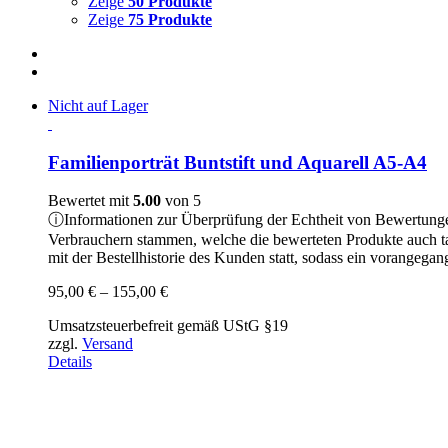
Zeige
50 Produkte
Zeige
75 Produkte
Nicht auf Lager
Familienporträt Buntstift und Aquarell A5-A4
Bewertet mit
5.00
von 5
ⓘ
Informationen zur Überprüfung der Echtheit von Bewertung
Verbrauchern stammen, welche die bewerteten Produkte auch t
mit der Bestellhistorie des Kunden statt, sodass ein vorangeg
Preisspanne:
95,00
€
–
155,00
€
95,00 €
Umsatzsteuerbefreit gemäß UStG §19
bis
zzgl.
Versand
155,00 €
Details