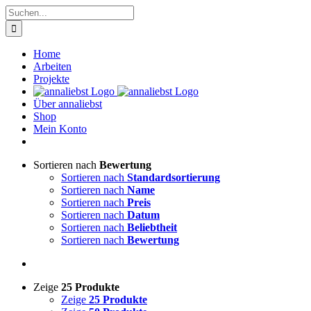
Zum
Suche
Inhalt
nach:
springen
Home
Arbeiten
Projekte
Über annaliebst
Shop
Mein Konto
Sortieren nach
Bewertung
Sortieren nach
Standardsortierung
Sortieren nach
Name
Sortieren nach
Preis
Sortieren nach
Datum
Sortieren nach
Beliebtheit
Sortieren nach
Bewertung
Zeige
25 Produkte
Zeige
25 Produkte