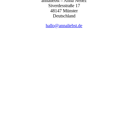
anna­liebst – Anna Nehez
Sive­r­des­stra­ße 17
48147 Müns­ter
Deutsch­land
hallo@annaliebst.de