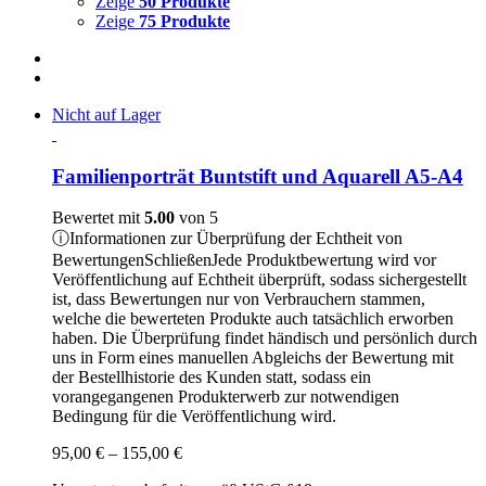
Zeige
50 Produkte
Zeige
75 Produkte
Nicht auf Lager
Familienporträt Buntstift und Aquarell A5-A4
Bewertet mit
5.00
von 5
ⓘ
Informationen zur Überprüfung der Echtheit von
Bewertungen
Schließen
Jede Produktbewertung wird vor
Veröffentlichung auf Echtheit überprüft, sodass sichergestellt
ist, dass Bewertungen nur von Verbrauchern stammen,
welche die bewerteten Produkte auch tatsächlich erworben
haben. Die Überprüfung findet händisch und persönlich durch
uns in Form eines manuellen Abgleichs der Bewertung mit
der Bestellhistorie des Kunden statt, sodass ein
vorangegangenen Produkterwerb zur notwendigen
Bedingung für die Veröffentlichung wird.
Preisspanne:
95,00
€
–
155,00
€
95,00 €