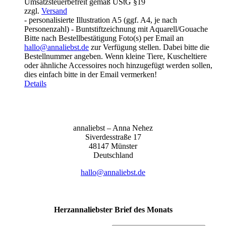
Umsatzsteuerbefreit gemäß UStG §19
bis
zzgl.
Versand
155,00 €
- personalisierte Illustration A5 (ggf. A4, je nach
Personenzahl) - Buntstiftzeichnung mit Aquarell/Gouache
Bitte nach Bestellbestätigung Foto(s) per Email an
hallo@annaliebst.de
zur Verfügung stellen. Dabei bitte die
Bestellnummer angeben. Wenn kleine Tiere, Kuscheltiere
oder ähnliche Accessoires noch hinzugefügt werden sollen,
dies einfach bitte in der Email vermerken!
Details
anna­liebst – Anna Nehez
Sive­r­des­stra­ße 17
48147 Müns­ter
Deutsch­land
hallo@annaliebst.de
Herzannaliebster Brief des Monats