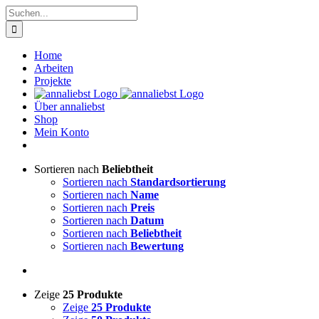
Zum
Suche
Inhalt
nach:
springen
Home
Arbeiten
Projekte
Über annaliebst
Shop
Mein Konto
Sortieren nach
Beliebtheit
Sortieren nach
Standardsortierung
Sortieren nach
Name
Sortieren nach
Preis
Sortieren nach
Datum
Sortieren nach
Beliebtheit
Sortieren nach
Bewertung
Zeige
25 Produkte
Zeige
25 Produkte