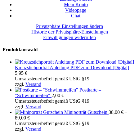
Mein Konto
Videopage
Chat
Privatsphäre-Einstellungen ändern
Historie der Privatsphäre-Einstellungen
Einwilligungen widerrufen
Produktauswahl
Kreuzstichporträt Anleitung PDF zum Download [Digital]
5,95
€
Umsatzsteuerbefreit gemäß UStG §19
zzgl.
Versand
Postkarte –
"Schwimmreifen"
2,00
€
Umsatzsteuerbefreit gemäß UStG §19
zzgl.
Versand
Miniporträt Gutschein
38,00
€
–
Preisspanne:
89,00
€
38,00 €
Umsatzsteuerbefreit gemäß UStG §19
bis
zzgl.
Versand
89,00 €