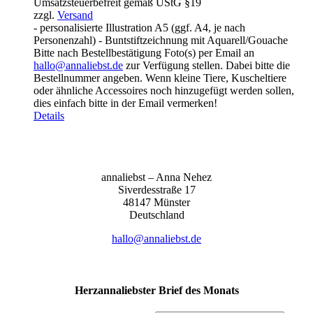
Umsatzsteuerbefreit gemäß UStG §19
bis
zzgl.
Versand
155,00 €
- personalisierte Illustration A5 (ggf. A4, je nach
Personenzahl) - Buntstiftzeichnung mit Aquarell/Gouache
Bitte nach Bestellbestätigung Foto(s) per Email an
hallo@annaliebst.de
zur Verfügung stellen. Dabei bitte die
Bestellnummer angeben. Wenn kleine Tiere, Kuscheltiere
oder ähnliche Accessoires noch hinzugefügt werden sollen,
dies einfach bitte in der Email vermerken!
Details
anna­liebst – Anna Nehez
Sive­r­des­stra­ße 17
48147 Müns­ter
Deutsch­land
hallo@annaliebst.de
Herzannaliebster Brief des Monats