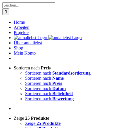
Zum
Suche
Inhalt
nach:
springen
Home
Arbeiten
Projekte
Über annaliebst
Shop
Mein Konto
Sortieren nach
Preis
Sortieren nach
Standardsortierung
Sortieren nach
Name
Sortieren nach
Preis
Sortieren nach
Datum
Sortieren nach
Beliebtheit
Sortieren nach
Bewertung
Zeige
25 Produkte
Zeige
25 Produkte