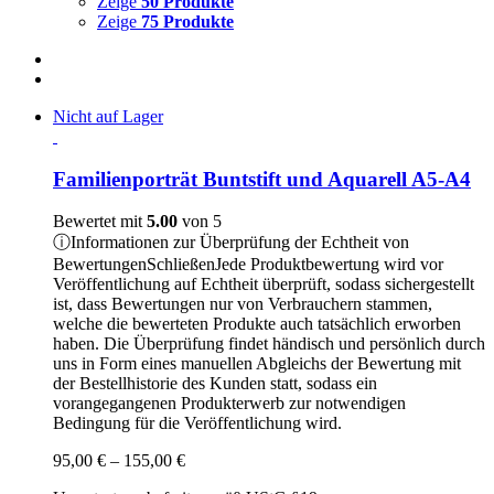
Zeige
50 Produkte
Zeige
75 Produkte
Nicht auf Lager
Familienporträt Buntstift und Aquarell A5-A4
Bewertet mit
5.00
von 5
ⓘ
Informationen zur Überprüfung der Echtheit von
Bewertungen
Schließen
Jede Produktbewertung wird vor
Veröffentlichung auf Echtheit überprüft, sodass sichergestellt
ist, dass Bewertungen nur von Verbrauchern stammen,
welche die bewerteten Produkte auch tatsächlich erworben
haben. Die Überprüfung findet händisch und persönlich durch
uns in Form eines manuellen Abgleichs der Bewertung mit
der Bestellhistorie des Kunden statt, sodass ein
vorangegangenen Produkterwerb zur notwendigen
Bedingung für die Veröffentlichung wird.
Preisspanne:
95,00
€
–
155,00
€
95,00 €