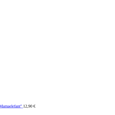
"Mamaelefant"
12,90
€