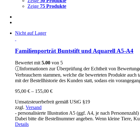
Zeige
50 Produkte
Zeige
75 Produkte
Nicht auf Lager
Familienporträt Buntstift und Aquarell A5-A4
Bewertet mit
5.00
von 5
ⓘ
Informationen zur Überprüfung der Echtheit von Bewertung
Verbrauchern stammen, welche die bewerteten Produkte auch t
mit der Bestellhistorie des Kunden statt, sodass ein vorangeg
Preisspanne:
95,00
€
–
155,00
€
95,00 €
Umsatzsteuerbefreit gemäß UStG §19
bis
zzgl.
Versand
155,00 €
- personalisierte Illustration A5 (ggf. A4, je nach Personenzah
Dabei bitte die Bestellnummer angeben. Wenn kleine Tiere, Kusc
Details