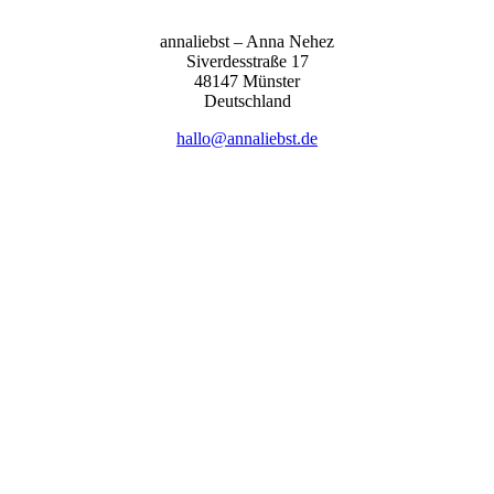
anna­liebst – Anna Nehez
Sive­r­des­stra­ße 17
48147 Müns­ter
Deutsch­land
hallo@annaliebst.de