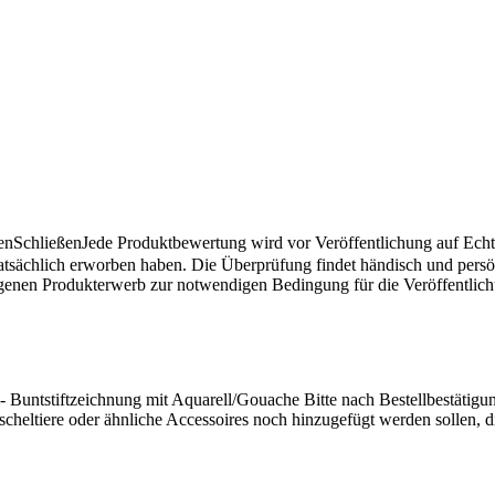
en
Schließen
Jede Produktbewertung wird vor Veröffentlichung auf Echthe
atsächlich erworben haben. Die Überprüfung findet händisch und pers
angenen Produkterwerb zur notwendigen Bedingung für die Veröffentlic
l) - Buntstiftzeichnung mit Aquarell/Gouache Bitte nach Bestellbestätig
heltiere oder ähnliche Accessoires noch hinzugefügt werden sollen, di