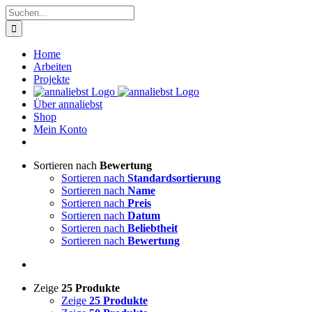
Zum
Suche
Inhalt
nach:
springen
Home
Arbeiten
Projekte
Über annaliebst
Shop
Mein Konto
Sortieren nach
Bewertung
Sortieren nach
Standardsortierung
Sortieren nach
Name
Sortieren nach
Preis
Sortieren nach
Datum
Sortieren nach
Beliebtheit
Sortieren nach
Bewertung
Zeige
25 Produkte
Zeige
25 Produkte