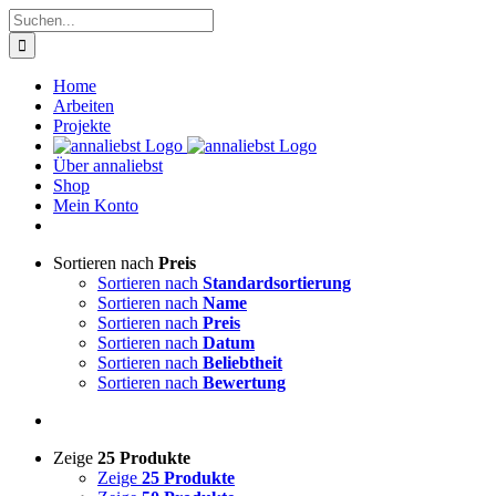
Zum
Suche
Inhalt
nach:
springen
Home
Arbeiten
Projekte
Über annaliebst
Shop
Mein Konto
Sortieren nach
Preis
Sortieren nach
Standardsortierung
Sortieren nach
Name
Sortieren nach
Preis
Sortieren nach
Datum
Sortieren nach
Beliebtheit
Sortieren nach
Bewertung
Zeige
25 Produkte
Zeige
25 Produkte