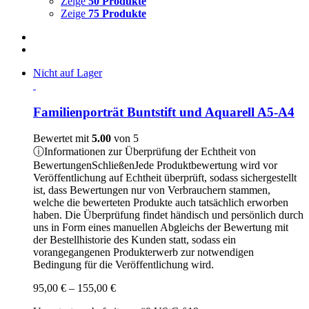
Zeige
50 Produkte
Zeige
75 Produkte
Nicht auf Lager
Familienporträt Buntstift und Aquarell A5-A4
Bewertet mit
5.00
von 5
ⓘ
Informationen zur Überprüfung der Echtheit von
Bewertungen
Schließen
Jede Produktbewertung wird vor
Veröffentlichung auf Echtheit überprüft, sodass sichergestellt
ist, dass Bewertungen nur von Verbrauchern stammen,
welche die bewerteten Produkte auch tatsächlich erworben
haben. Die Überprüfung findet händisch und persönlich durch
uns in Form eines manuellen Abgleichs der Bewertung mit
der Bestellhistorie des Kunden statt, sodass ein
vorangegangenen Produkterwerb zur notwendigen
Bedingung für die Veröffentlichung wird.
Preisspanne:
95,00
€
–
155,00
€
95,00 €