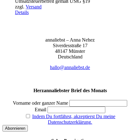
Umsatzsteuerbefreit gemäß UStG §19
bis
zzgl.
Versand
155,00 €
Details
anna­liebst – Anna Nehez
Sive­r­des­stra­ße 17
48147 Müns­ter
Deutsch­land
hallo@annaliebst.de
Herzannaliebster Brief des Monats
Vorname oder ganzer Name
Email
Indem Du fortfährst, akzeptierst Du meine
Datenschutzerklärung.