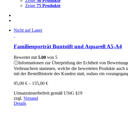
Zeige
50 Produkte
Zeige
75 Produkte
Nicht auf Lager
Familienporträt Buntstift und Aquarell A5-A4
Bewertet mit
5.00
von 5
ⓘ
Informationen zur Überprüfung der Echtheit von Bewertung
Verbrauchern stammen, welche die bewerteten Produkte auch t
mit der Bestellhistorie des Kunden statt, sodass ein vorangeg
Preisspanne:
95,00
€
–
155,00
€
95,00 €
Umsatzsteuerbefreit gemäß UStG §19
bis
zzgl.
Versand
155,00 €
Details