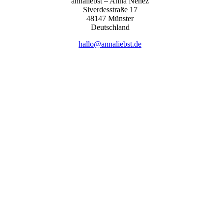
anna­liebst – Anna Nehez
Sive­r­des­stra­ße 17
48147 Müns­ter
Deutsch­land
hallo@annaliebst.de