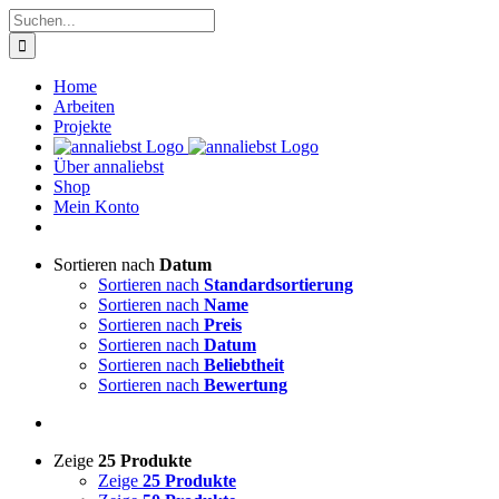
Zum
Suche
Inhalt
nach:
springen
Home
Arbeiten
Projekte
Über annaliebst
Shop
Mein Konto
Sortieren nach
Datum
Sortieren nach
Standardsortierung
Sortieren nach
Name
Sortieren nach
Preis
Sortieren nach
Datum
Sortieren nach
Beliebtheit
Sortieren nach
Bewertung
Zeige
25 Produkte
Zeige
25 Produkte