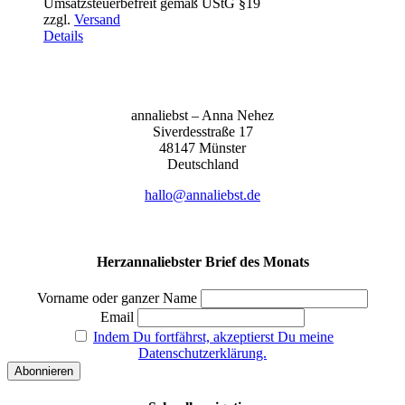
Umsatzsteuerbefreit gemäß UStG §19
bis
zzgl.
Versand
155,00 €
Details
anna­liebst – Anna Nehez
Sive­r­des­stra­ße 17
48147 Müns­ter
Deutsch­land
hallo@annaliebst.de
Herzannaliebster Brief des Monats
Vorname oder ganzer Name
Email
Indem Du fortfährst, akzeptierst Du meine
Datenschutzerklärung.