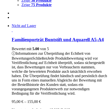
Zeige
50 Produkte
Zeige
75 Produkte
Nicht auf Lager
Familienporträt Buntstift und Aquarell A5-A4
Bewertet mit
5.00
von 5
ⓘ
Informationen zur Überprüfung der Echtheit von
Bewertungen
Schließen
Jede Produktbewertung wird vor
Veröffentlichung auf Echtheit überprüft, sodass sichergestellt
ist, dass Bewertungen nur von Verbrauchern stammen,
welche die bewerteten Produkte auch tatsächlich erworben
haben. Die Überprüfung findet händisch und persönlich durch
uns in Form eines manuellen Abgleichs der Bewertung mit
der Bestellhistorie des Kunden statt, sodass ein
vorangegangenen Produkterwerb zur notwendigen
Bedingung für die Veröffentlichung wird.
Preisspanne:
95,00
€
–
155,00
€
95,00 €