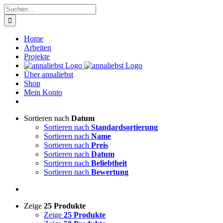
Zum
Suche
Inhalt
nach:
springen
Home
Arbeiten
Projekte
Über annaliebst
Shop
Mein Konto
Sortieren nach
Datum
Sortieren nach
Standardsortierung
Sortieren nach
Name
Sortieren nach
Preis
Sortieren nach
Datum
Sortieren nach
Beliebtheit
Sortieren nach
Bewertung
Zeige
25 Produkte
Zeige
25 Produkte