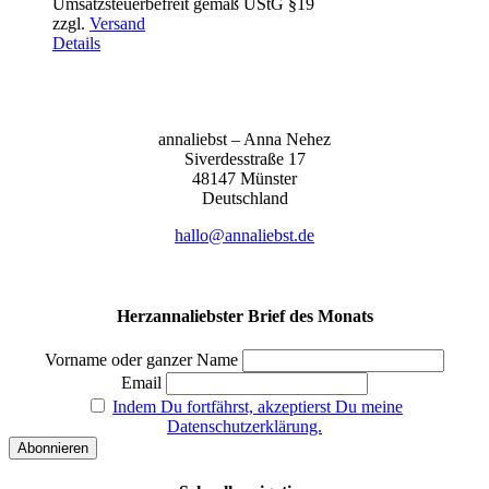
Umsatzsteuerbefreit gemäß UStG §19
bis
zzgl.
Versand
155,00 €
Details
anna­liebst – Anna Nehez
Sive­r­des­stra­ße 17
48147 Müns­ter
Deutsch­land
hallo@annaliebst.de
Herzannaliebster Brief des Monats
Vorname oder ganzer Name
Email
Indem Du fortfährst, akzeptierst Du meine
Datenschutzerklärung.