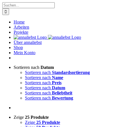
Zum
Suche
Inhalt
nach:
springen
Home
Arbeiten
Projekte
Über annaliebst
Shop
Mein Konto
Sortieren nach
Datum
Sortieren nach
Standardsortierung
Sortieren nach
Name
Sortieren nach
Preis
Sortieren nach
Datum
Sortieren nach
Beliebtheit
Sortieren nach
Bewertung
Zeige
25 Produkte
Zeige
25 Produkte