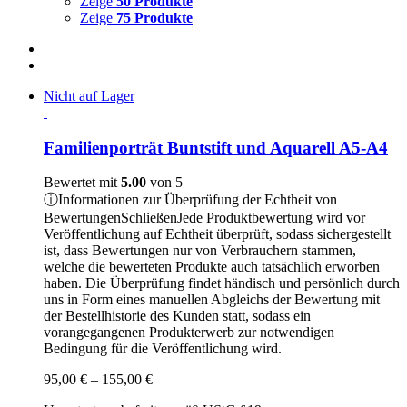
Zeige
50 Produkte
Zeige
75 Produkte
Nicht auf Lager
Familienporträt Buntstift und Aquarell A5-A4
Bewertet mit
5.00
von 5
ⓘ
Informationen zur Überprüfung der Echtheit von
Bewertungen
Schließen
Jede Produktbewertung wird vor
Veröffentlichung auf Echtheit überprüft, sodass sichergestellt
ist, dass Bewertungen nur von Verbrauchern stammen,
welche die bewerteten Produkte auch tatsächlich erworben
haben. Die Überprüfung findet händisch und persönlich durch
uns in Form eines manuellen Abgleichs der Bewertung mit
der Bestellhistorie des Kunden statt, sodass ein
vorangegangenen Produkterwerb zur notwendigen
Bedingung für die Veröffentlichung wird.
Preisspanne:
95,00
€
–
155,00
€
95,00 €