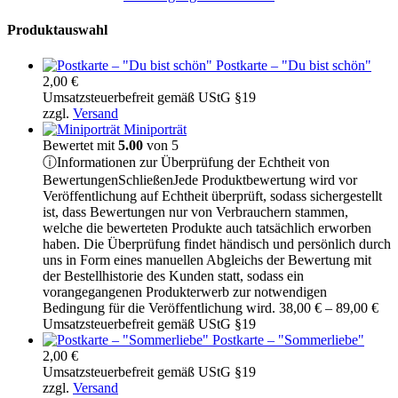
Produktauswahl
Postkarte – "Du bist schön"
2,00
€
Umsatzsteuerbefreit gemäß UStG §19
zzgl.
Versand
Miniporträt
Bewertet mit
5.00
von 5
ⓘ
Informationen zur Überprüfung der Echtheit von
Bewertungen
Schließen
Jede Produktbewertung wird vor
Veröffentlichung auf Echtheit überprüft, sodass sichergestellt
ist, dass Bewertungen nur von Verbrauchern stammen,
welche die bewerteten Produkte auch tatsächlich erworben
haben. Die Überprüfung findet händisch und persönlich durch
uns in Form eines manuellen Abgleichs der Bewertung mit
der Bestellhistorie des Kunden statt, sodass ein
vorangegangenen Produkterwerb zur notwendigen
Pre
Bedingung für die Veröffentlichung wird.
38,00
€
–
89,00
€
38,
Umsatzsteuerbefreit gemäß UStG §19
bis
Postkarte – "Sommerliebe"
89,
2,00
€
Umsatzsteuerbefreit gemäß UStG §19
zzgl.
Versand