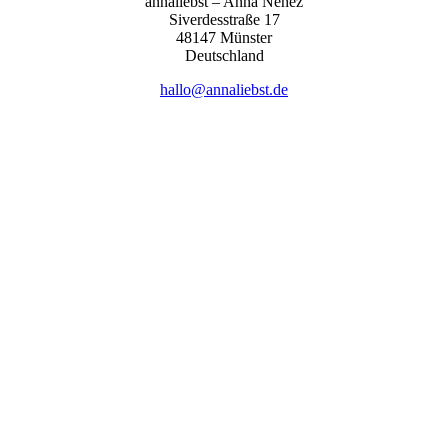
anna­liebst – Anna Nehez
Sive­r­des­stra­ße 17
48147 Müns­ter
Deutsch­land
hallo@annaliebst.de