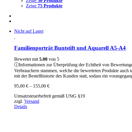
Zeige
50 Produkte
Zeige
75 Produkte
Nicht auf Lager
Familienporträt Buntstift und Aquarell A5-A4
Bewertet mit
5.00
von 5
ⓘ
Informationen zur Überprüfung der Echtheit von Bewertung
Verbrauchern stammen, welche die bewerteten Produkte auch t
mit der Bestellhistorie des Kunden statt, sodass ein vorangeg
Preisspanne:
95,00
€
–
155,00
€
95,00 €
Umsatzsteuerbefreit gemäß UStG §19
bis
zzgl.
Versand
155,00 €
Details