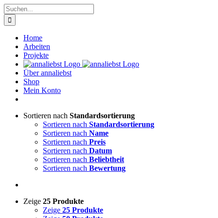
Zum
Suche
Inhalt
nach:
springen
Home
Arbeiten
Projekte
Über annaliebst
Shop
Mein Konto
Sortieren nach
Standardsortierung
Sortieren nach
Standardsortierung
Sortieren nach
Name
Sortieren nach
Preis
Sortieren nach
Datum
Sortieren nach
Beliebtheit
Sortieren nach
Bewertung
Zeige
25 Produkte
Zeige
25 Produkte