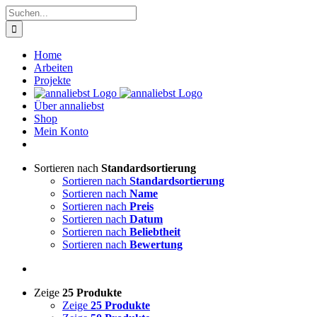
Zum
Suche
Inhalt
nach:
springen
Home
Arbeiten
Projekte
Über annaliebst
Shop
Mein Konto
Sortieren nach
Standardsortierung
Sortieren nach
Standardsortierung
Sortieren nach
Name
Sortieren nach
Preis
Sortieren nach
Datum
Sortieren nach
Beliebtheit
Sortieren nach
Bewertung
Zeige
25 Produkte
Zeige
25 Produkte