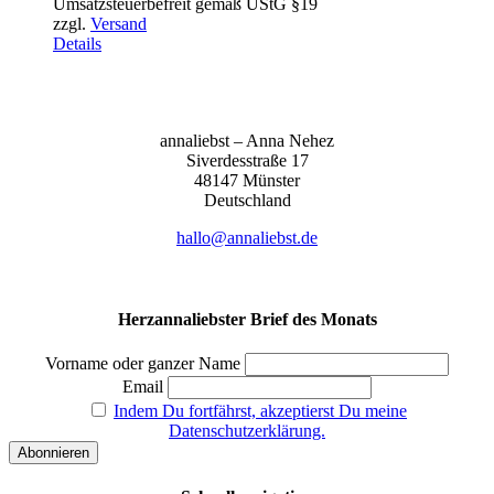
Umsatzsteuerbefreit gemäß UStG §19
bis
zzgl.
Versand
155,00 €
Details
anna­liebst – Anna Nehez
Sive­r­des­stra­ße 17
48147 Müns­ter
Deutsch­land
hallo@annaliebst.de
Herzannaliebster Brief des Monats
Vorname oder ganzer Name
Email
Indem Du fortfährst, akzeptierst Du meine
Datenschutzerklärung.