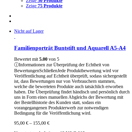
Zeige
50 Produkte
Zeige
75 Produkte
Nicht auf Lager
Familienporträt Buntstift und Aquarell A5-A4
Bewertet mit
5.00
von 5
ⓘ
Informationen zur Überprüfung der Echtheit von
Bewertungen
Schließen
Jede Produktbewertung wird vor
Veröffentlichung auf Echtheit überprüft, sodass sichergestellt
ist, dass Bewertungen nur von Verbrauchern stammen,
welche die bewerteten Produkte auch tatsächlich erworben
haben. Die Überprüfung findet händisch und persönlich durch
uns in Form eines manuellen Abgleichs der Bewertung mit
der Bestellhistorie des Kunden statt, sodass ein
vorangegangenen Produkterwerb zur notwendigen
Bedingung für die Veröffentlichung wird.
Preisspanne:
95,00
€
–
155,00
€
95,00 €