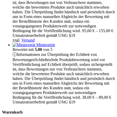
ist, dass Bewertungen nur von Verbrauchern stammen,
welche die bewerteten Produkte auch tatsächlich erworben
haben. Die Überprüfung findet händisch und persönlich durch
uns in Form eines manuellen Abgleichs der Bewertung mit
der Bestellhistorie des Kunden statt, sodass ein
vorangegangenen Produkterwerb zur notwendigen
Pr
Bedingung für die Veröffentlichung wird.
95,00
€
–
155,00
€
95
Umsatzsteuerbefreit gemäß UStG §19
bi
zzgl.
Versand
15
Miniporträt
Bewertet mit
5.00
von 5
ⓘ
Informationen zur Überprüfung der Echtheit von
Bewertungen
Schließen
Jede Produktbewertung wird vor
Veröffentlichung auf Echtheit überprüft, sodass sichergestellt
ist, dass Bewertungen nur von Verbrauchern stammen,
welche die bewerteten Produkte auch tatsächlich erworben
haben. Die Überprüfung findet händisch und persönlich durch
uns in Form eines manuellen Abgleichs der Bewertung mit
der Bestellhistorie des Kunden statt, sodass ein
vorangegangenen Produkterwerb zur notwendigen
Pre
Bedingung für die Veröffentlichung wird.
38,00
€
–
89,00
€
38,
Umsatzsteuerbefreit gemäß UStG §19
bis
89,
Warenkorb