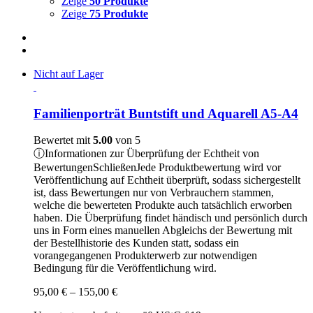
Zeige
50 Produkte
Zeige
75 Produkte
Nicht auf Lager
Familienporträt Buntstift und Aquarell A5-A4
Bewertet mit
5.00
von 5
ⓘ
Informationen zur Überprüfung der Echtheit von
Bewertungen
Schließen
Jede Produktbewertung wird vor
Veröffentlichung auf Echtheit überprüft, sodass sichergestellt
ist, dass Bewertungen nur von Verbrauchern stammen,
welche die bewerteten Produkte auch tatsächlich erworben
haben. Die Überprüfung findet händisch und persönlich durch
uns in Form eines manuellen Abgleichs der Bewertung mit
der Bestellhistorie des Kunden statt, sodass ein
vorangegangenen Produkterwerb zur notwendigen
Bedingung für die Veröffentlichung wird.
Preisspanne:
95,00
€
–
155,00
€
95,00 €