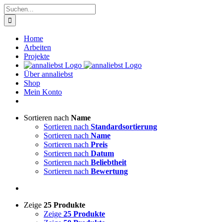
Zum
Suche
Inhalt
nach:
springen
Home
Arbeiten
Projekte
Über annaliebst
Shop
Mein Konto
Sortieren nach
Name
Sortieren nach
Standardsortierung
Sortieren nach
Name
Sortieren nach
Preis
Sortieren nach
Datum
Sortieren nach
Beliebtheit
Sortieren nach
Bewertung
Zeige
25 Produkte
Zeige
25 Produkte