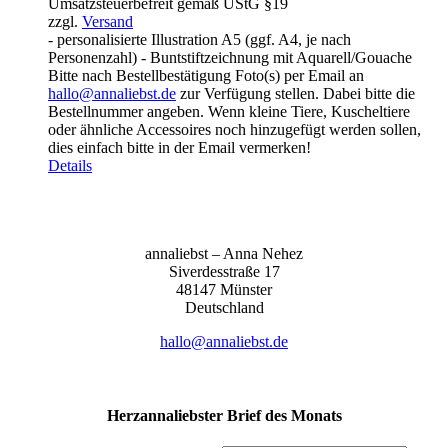
Umsatzsteuerbefreit gemäß UStG §19
bis
zzgl.
Versand
155,00 €
- personalisierte Illustration A5 (ggf. A4, je nach
Personenzahl) - Buntstiftzeichnung mit Aquarell/Gouache
Bitte nach Bestellbestätigung Foto(s) per Email an
hallo@annaliebst.de
zur Verfügung stellen. Dabei bitte die
Bestellnummer angeben. Wenn kleine Tiere, Kuscheltiere
oder ähnliche Accessoires noch hinzugefügt werden sollen,
dies einfach bitte in der Email vermerken!
Details
anna­liebst – Anna Nehez
Sive­r­des­stra­ße 17
48147 Müns­ter
Deutsch­land
hallo@annaliebst.de
Herzannaliebster Brief des Monats