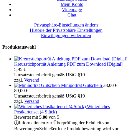
Mein Konto
Videopage
Chat
Privatsphäre-Einstellungen ändern
Historie der Privatsphäre-Einstellungen
Einwilligungen widerrufen
Produktauswahl
Kreuzstichporträt Anleitung PDF zum Download [Digital]
5,95
€
Umsatzsteuerbefreit gemäß UStG §19
zzgl.
Versand
Miniporträt Gutschein
38,00
€
–
Preisspanne:
89,00
€
38,00 €
Umsatzsteuerbefreit gemäß UStG §19
bis
zzgl.
Versand
89,00 €
Winterliches
Postkartenset (4 Stück)
Bewertet mit
5.00
von 5
ⓘ
Informationen zur Überprüfung der Echtheit von
Bewertungen
Schließen
Jede Produktbewertung wird vor