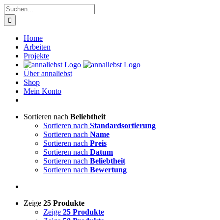
Zum
Suche
Inhalt
nach:
springen
Home
Arbeiten
Projekte
Über annaliebst
Shop
Mein Konto
Sortieren nach
Beliebtheit
Sortieren nach
Standardsortierung
Sortieren nach
Name
Sortieren nach
Preis
Sortieren nach
Datum
Sortieren nach
Beliebtheit
Sortieren nach
Bewertung
Zeige
25 Produkte
Zeige
25 Produkte