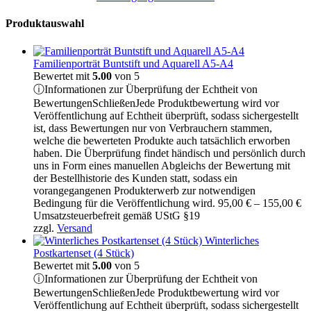
Produktauswahl
Familienporträt Buntstift und Aquarell A5-A4
Bewertet mit
5.00
von 5
ⓘ
Informationen zur Überprüfung der Echtheit von
Bewertungen
Schließen
Jede Produktbewertung wird vor
Veröffentlichung auf Echtheit überprüft, sodass sichergestellt
ist, dass Bewertungen nur von Verbrauchern stammen,
welche die bewerteten Produkte auch tatsächlich erworben
haben. Die Überprüfung findet händisch und persönlich durch
uns in Form eines manuellen Abgleichs der Bewertung mit
der Bestellhistorie des Kunden statt, sodass ein
vorangegangenen Produkterwerb zur notwendigen
Pr
Bedingung für die Veröffentlichung wird.
95,00
€
–
155,00
€
95
Umsatzsteuerbefreit gemäß UStG §19
bi
zzgl.
Versand
15
Winterliches
Postkartenset (4 Stück)
Bewertet mit
5.00
von 5
ⓘ
Informationen zur Überprüfung der Echtheit von
Bewertungen
Schließen
Jede Produktbewertung wird vor
Veröffentlichung auf Echtheit überprüft, sodass sichergestellt