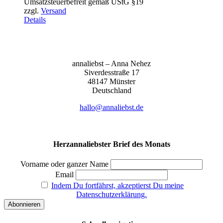
Umsatzsteuerbefreit gemäß UStG §19
bis
zzgl.
Versand
155,00 €
Details
anna­liebst – Anna Nehez
Sive­r­des­stra­ße 17
48147 Müns­ter
Deutsch­land
hallo@annaliebst.de
Herzannaliebster Brief des Monats
Vorname oder ganzer Name
Email
Indem Du fortfährst, akzeptierst Du meine
Datenschutzerklärung.