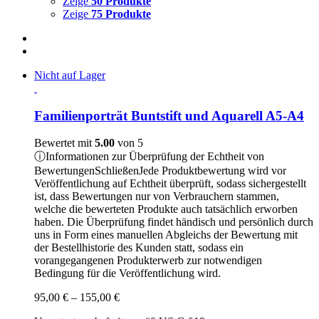
Zeige
50 Produkte
Zeige
75 Produkte
Nicht auf Lager
Familienporträt Buntstift und Aquarell A5-A4
Bewertet mit
5.00
von 5
ⓘ
Informationen zur Überprüfung der Echtheit von
Bewertungen
Schließen
Jede Produktbewertung wird vor
Veröffentlichung auf Echtheit überprüft, sodass sichergestellt
ist, dass Bewertungen nur von Verbrauchern stammen,
welche die bewerteten Produkte auch tatsächlich erworben
haben. Die Überprüfung findet händisch und persönlich durch
uns in Form eines manuellen Abgleichs der Bewertung mit
der Bestellhistorie des Kunden statt, sodass ein
vorangegangenen Produkterwerb zur notwendigen
Bedingung für die Veröffentlichung wird.
Preisspanne:
95,00
€
–
155,00
€
95,00 €