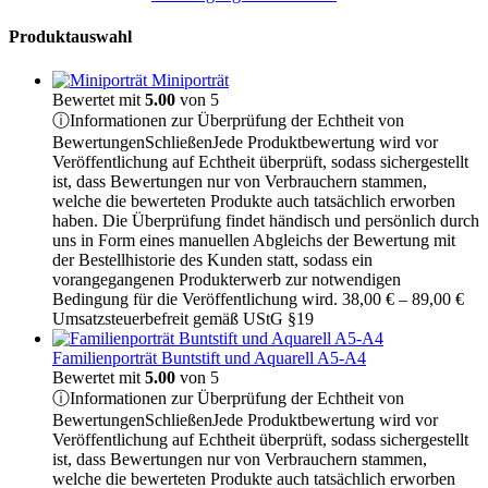
Produktauswahl
Miniporträt
Bewertet mit
5.00
von 5
ⓘ
Informationen zur Überprüfung der Echtheit von
Bewertungen
Schließen
Jede Produktbewertung wird vor
Veröffentlichung auf Echtheit überprüft, sodass sichergestellt
ist, dass Bewertungen nur von Verbrauchern stammen,
welche die bewerteten Produkte auch tatsächlich erworben
haben. Die Überprüfung findet händisch und persönlich durch
uns in Form eines manuellen Abgleichs der Bewertung mit
der Bestellhistorie des Kunden statt, sodass ein
vorangegangenen Produkterwerb zur notwendigen
Pre
Bedingung für die Veröffentlichung wird.
38,00
€
–
89,00
€
38,
Umsatzsteuerbefreit gemäß UStG §19
bis
89,
Familienporträt Buntstift und Aquarell A5-A4
Bewertet mit
5.00
von 5
ⓘ
Informationen zur Überprüfung der Echtheit von
Bewertungen
Schließen
Jede Produktbewertung wird vor
Veröffentlichung auf Echtheit überprüft, sodass sichergestellt
ist, dass Bewertungen nur von Verbrauchern stammen,
welche die bewerteten Produkte auch tatsächlich erworben