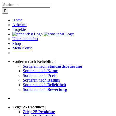
Zum
Suche
Inhalt
nach:
springen
Home
Arbeiten
Projekte
Über annaliebst
Shop
Mein Konto
Sortieren nach
Beliebtheit
Sortieren nach
Standardsortierung
Sortieren nach
Name
Sortieren nach
Preis
Sortieren nach
Datum
Sortieren nach
Beliebtheit
Sortieren nach
Bewertung
Zeige
25 Produkte
Zeige
25 Produkte