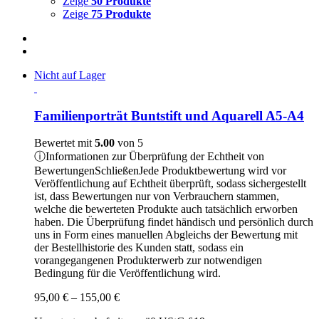
Zeige
50 Produkte
Zeige
75 Produkte
Nicht auf Lager
Familienporträt Buntstift und Aquarell A5-A4
Bewertet mit
5.00
von 5
ⓘ
Informationen zur Überprüfung der Echtheit von
Bewertungen
Schließen
Jede Produktbewertung wird vor
Veröffentlichung auf Echtheit überprüft, sodass sichergestellt
ist, dass Bewertungen nur von Verbrauchern stammen,
welche die bewerteten Produkte auch tatsächlich erworben
haben. Die Überprüfung findet händisch und persönlich durch
uns in Form eines manuellen Abgleichs der Bewertung mit
der Bestellhistorie des Kunden statt, sodass ein
vorangegangenen Produkterwerb zur notwendigen
Bedingung für die Veröffentlichung wird.
Preisspanne:
95,00
€
–
155,00
€
95,00 €