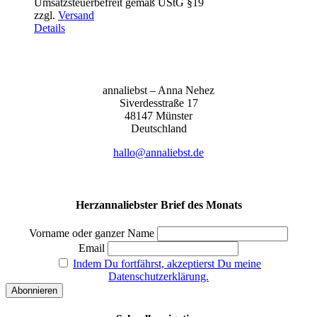
Umsatzsteuerbefreit gemäß UStG §19
bis
zzgl.
Versand
155,00 €
Details
anna­liebst – Anna Nehez
Sive­r­des­stra­ße 17
48147 Müns­ter
Deutsch­land
hallo@annaliebst.de
Herzannaliebster Brief des Monats
Vorname oder ganzer Name
Email
Indem Du fortfährst, akzeptierst Du meine
Datenschutzerklärung.