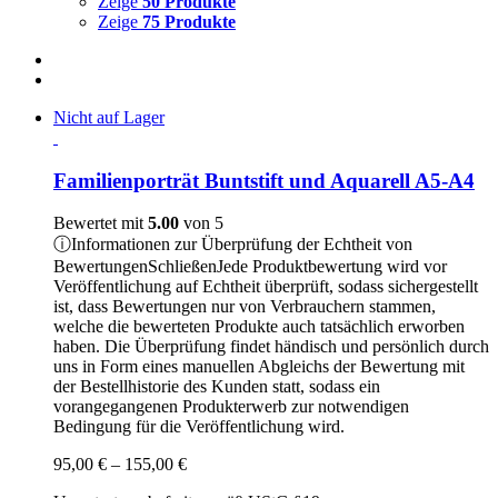
Zeige
50 Produkte
Zeige
75 Produkte
Nicht auf Lager
Familienporträt Buntstift und Aquarell A5-A4
Bewertet mit
5.00
von 5
ⓘ
Informationen zur Überprüfung der Echtheit von
Bewertungen
Schließen
Jede Produktbewertung wird vor
Veröffentlichung auf Echtheit überprüft, sodass sichergestellt
ist, dass Bewertungen nur von Verbrauchern stammen,
welche die bewerteten Produkte auch tatsächlich erworben
haben. Die Überprüfung findet händisch und persönlich durch
uns in Form eines manuellen Abgleichs der Bewertung mit
der Bestellhistorie des Kunden statt, sodass ein
vorangegangenen Produkterwerb zur notwendigen
Bedingung für die Veröffentlichung wird.
Preisspanne:
95,00
€
–
155,00
€
95,00 €