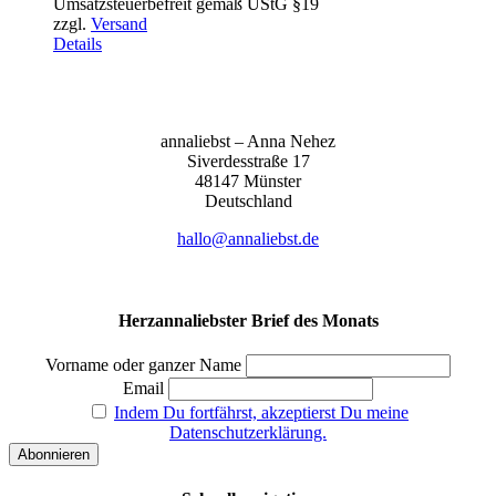
Umsatzsteuerbefreit gemäß UStG §19
bis
zzgl.
Versand
155,00 €
Details
anna­liebst – Anna Nehez
Sive­r­des­stra­ße 17
48147 Müns­ter
Deutsch­land
hallo@annaliebst.de
Herzannaliebster Brief des Monats
Vorname oder ganzer Name
Email
Indem Du fortfährst, akzeptierst Du meine
Datenschutzerklärung.