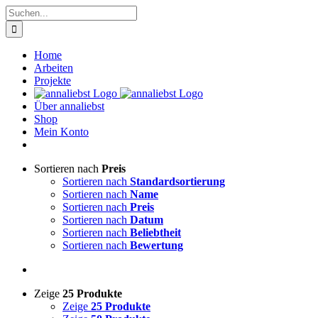
Zum
Suche
Inhalt
nach:
springen
Home
Arbeiten
Projekte
Über annaliebst
Shop
Mein Konto
Sortieren nach
Preis
Sortieren nach
Standardsortierung
Sortieren nach
Name
Sortieren nach
Preis
Sortieren nach
Datum
Sortieren nach
Beliebtheit
Sortieren nach
Bewertung
Zeige
25 Produkte
Zeige
25 Produkte