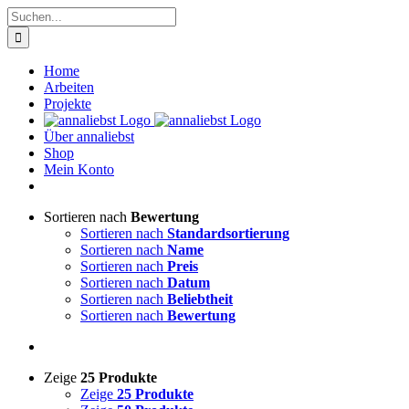
Zum
Suche
Inhalt
nach:
springen
Home
Arbeiten
Projekte
Über annaliebst
Shop
Mein Konto
Sortieren nach
Bewertung
Sortieren nach
Standardsortierung
Sortieren nach
Name
Sortieren nach
Preis
Sortieren nach
Datum
Sortieren nach
Beliebtheit
Sortieren nach
Bewertung
Zeige
25 Produkte
Zeige
25 Produkte