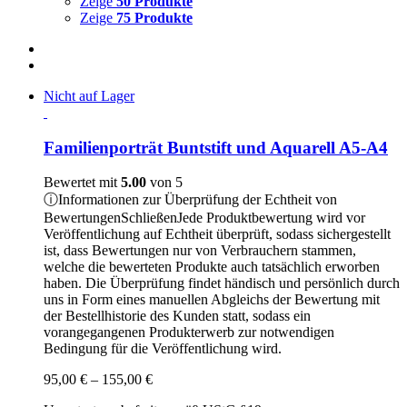
Zeige
50 Produkte
Zeige
75 Produkte
Nicht auf Lager
Familienporträt Buntstift und Aquarell A5-A4
Bewertet mit
5.00
von 5
ⓘ
Informationen zur Überprüfung der Echtheit von
Bewertungen
Schließen
Jede Produktbewertung wird vor
Veröffentlichung auf Echtheit überprüft, sodass sichergestellt
ist, dass Bewertungen nur von Verbrauchern stammen,
welche die bewerteten Produkte auch tatsächlich erworben
haben. Die Überprüfung findet händisch und persönlich durch
uns in Form eines manuellen Abgleichs der Bewertung mit
der Bestellhistorie des Kunden statt, sodass ein
vorangegangenen Produkterwerb zur notwendigen
Bedingung für die Veröffentlichung wird.
Preisspanne:
95,00
€
–
155,00
€
95,00 €