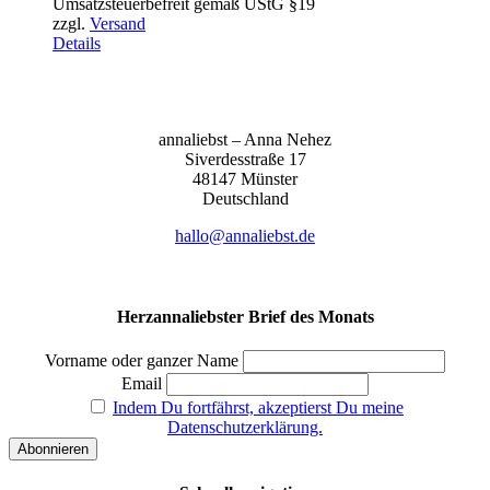
Umsatzsteuerbefreit gemäß UStG §19
bis
zzgl.
Versand
155,00 €
Details
anna­liebst – Anna Nehez
Sive­r­des­stra­ße 17
48147 Müns­ter
Deutsch­land
hallo@annaliebst.de
Herzannaliebster Brief des Monats
Vorname oder ganzer Name
Email
Indem Du fortfährst, akzeptierst Du meine
Datenschutzerklärung.