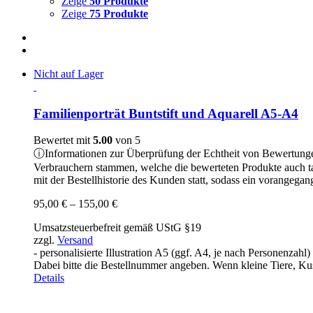
Zeige
50 Produkte
Zeige
75 Produkte
Nicht auf Lager
Familienporträt Buntstift und Aquarell A5-A4
Bewertet mit
5.00
von 5
ⓘ
Informationen zur Überprüfung der Echtheit von Bewertung
Verbrauchern stammen, welche die bewerteten Produkte auch t
mit der Bestellhistorie des Kunden statt, sodass ein vorangeg
Preisspanne:
95,00
€
–
155,00
€
95,00 €
Umsatzsteuerbefreit gemäß UStG §19
bis
zzgl.
Versand
155,00 €
- personalisierte Illustration A5 (ggf. A4, je nach Personenzah
Dabei bitte die Bestellnummer angeben. Wenn kleine Tiere, Kusc
Details