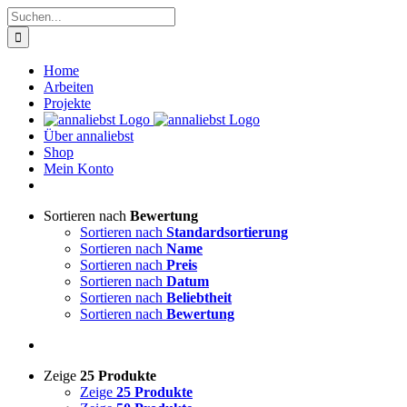
Zum
Suche
Inhalt
nach:
springen
Home
Arbeiten
Projekte
Über annaliebst
Shop
Mein Konto
Sortieren nach
Bewertung
Sortieren nach
Standardsortierung
Sortieren nach
Name
Sortieren nach
Preis
Sortieren nach
Datum
Sortieren nach
Beliebtheit
Sortieren nach
Bewertung
Zeige
25 Produkte
Zeige
25 Produkte