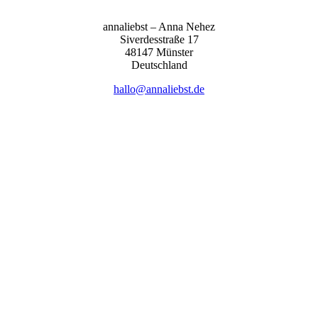
anna­liebst – Anna Nehez
Sive­r­des­stra­ße 17
48147 Müns­ter
Deutsch­land
hallo@annaliebst.de