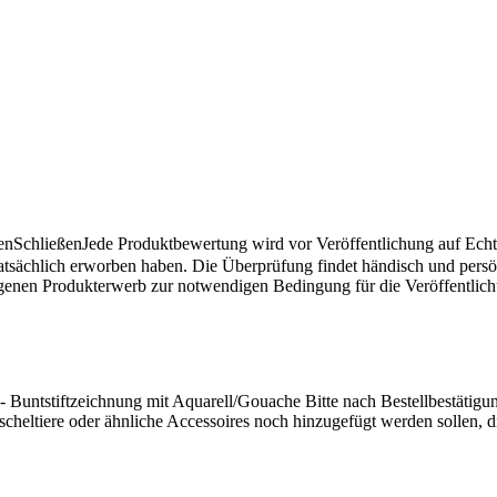
en
Schließen
Jede Produktbewertung wird vor Veröffentlichung auf Echthe
atsächlich erworben haben. Die Überprüfung findet händisch und pers
angenen Produkterwerb zur notwendigen Bedingung für die Veröffentlic
l) - Buntstiftzeichnung mit Aquarell/Gouache Bitte nach Bestellbestätig
heltiere oder ähnliche Accessoires noch hinzugefügt werden sollen, di