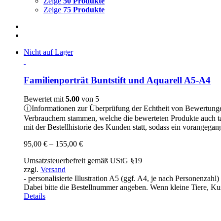
Zeige
50 Produkte
Zeige
75 Produkte
Nicht auf Lager
Familienporträt Buntstift und Aquarell A5-A4
Bewertet mit
5.00
von 5
ⓘ
Informationen zur Überprüfung der Echtheit von Bewertung
Verbrauchern stammen, welche die bewerteten Produkte auch t
mit der Bestellhistorie des Kunden statt, sodass ein vorangeg
Preisspanne:
95,00
€
–
155,00
€
95,00 €
Umsatzsteuerbefreit gemäß UStG §19
bis
zzgl.
Versand
155,00 €
- personalisierte Illustration A5 (ggf. A4, je nach Personenzah
Dabei bitte die Bestellnummer angeben. Wenn kleine Tiere, Kusc
Details