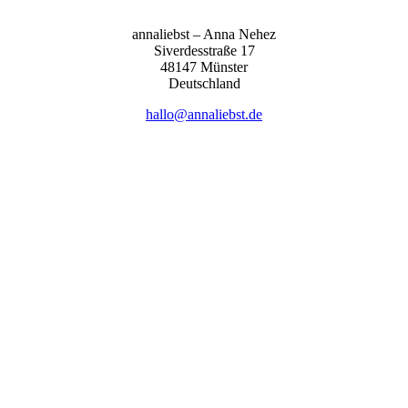
anna­liebst – Anna Nehez
Sive­r­des­stra­ße 17
48147 Müns­ter
Deutsch­land
hallo@annaliebst.de