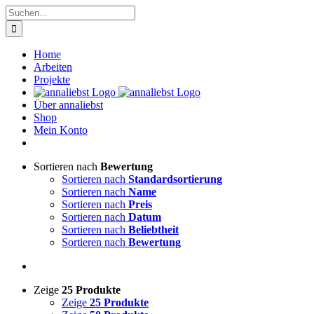
Zum
Suche
Inhalt
nach:
springen
Home
Arbeiten
Projekte
Über annaliebst
Shop
Mein Konto
Sortieren nach
Bewertung
Sortieren nach
Standardsortierung
Sortieren nach
Name
Sortieren nach
Preis
Sortieren nach
Datum
Sortieren nach
Beliebtheit
Sortieren nach
Bewertung
Zeige
25 Produkte
Zeige
25 Produkte