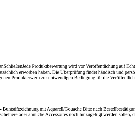
en
Schließen
Jede Produktbewertung wird vor Veröffentlichung auf Echthe
atsächlich erworben haben. Die Überprüfung findet händisch und pers
angenen Produkterwerb zur notwendigen Bedingung für die Veröffentlic
l) - Buntstiftzeichnung mit Aquarell/Gouache Bitte nach Bestellbestätig
heltiere oder ähnliche Accessoires noch hinzugefügt werden sollen, di