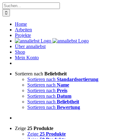
Zum
Suche
Inhalt
nach:
springen
Home
Arbeiten
Projekte
Über annaliebst
Shop
Mein Konto
Sortieren nach
Beliebtheit
Sortieren nach
Standardsortierung
Sortieren nach
Name
Sortieren nach
Preis
Sortieren nach
Datum
Sortieren nach
Beliebtheit
Sortieren nach
Bewertung
Zeige
25 Produkte
Zeige
25 Produkte