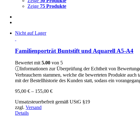
Zeige
50 Produkte
Zeige
75 Produkte
Nicht auf Lager
Familienporträt Buntstift und Aquarell A5-A4
Bewertet mit
5.00
von 5
ⓘ
Informationen zur Überprüfung der Echtheit von Bewertung
Verbrauchern stammen, welche die bewerteten Produkte auch t
mit der Bestellhistorie des Kunden statt, sodass ein vorangeg
Preisspanne:
95,00
€
–
155,00
€
95,00 €
Umsatzsteuerbefreit gemäß UStG §19
bis
zzgl.
Versand
155,00 €
Details