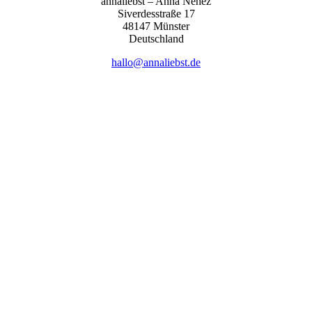
anna­liebst – Anna Nehez
Sive­r­des­stra­ße 17
48147 Müns­ter
Deutsch­land
hallo@annaliebst.de