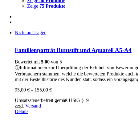
Zeige
50 Produkte
Zeige
75 Produkte
Nicht auf Lager
Familienporträt Buntstift und Aquarell A5-A4
Bewertet mit
5.00
von 5
ⓘ
Informationen zur Überprüfung der Echtheit von Bewertung
Verbrauchern stammen, welche die bewerteten Produkte auch t
mit der Bestellhistorie des Kunden statt, sodass ein vorangeg
Preisspanne:
95,00
€
–
155,00
€
95,00 €
Umsatzsteuerbefreit gemäß UStG §19
bis
zzgl.
Versand
155,00 €
Details