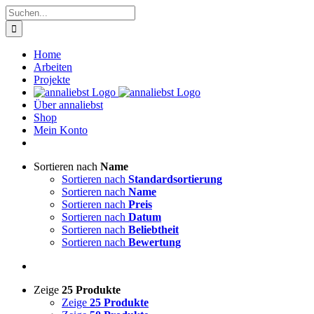
Zum
Suche
Inhalt
nach:
springen
Home
Arbeiten
Projekte
Über annaliebst
Shop
Mein Konto
Sortieren nach
Name
Sortieren nach
Standardsortierung
Sortieren nach
Name
Sortieren nach
Preis
Sortieren nach
Datum
Sortieren nach
Beliebtheit
Sortieren nach
Bewertung
Zeige
25 Produkte
Zeige
25 Produkte