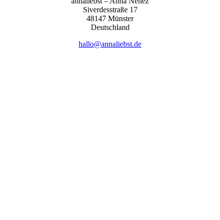
anna­liebst – Anna Nehez
Sive­r­des­stra­ße 17
48147 Müns­ter
Deutsch­land
hallo@annaliebst.de