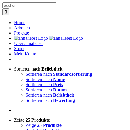
Zum
Suche
Inhalt
nach:
springen
Home
Arbeiten
Projekte
Über annaliebst
Shop
Mein Konto
Sortieren nach
Beliebtheit
Sortieren nach
Standardsortierung
Sortieren nach
Name
Sortieren nach
Preis
Sortieren nach
Datum
Sortieren nach
Beliebtheit
Sortieren nach
Bewertung
Zeige
25 Produkte
Zeige
25 Produkte