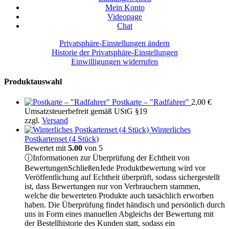
Mein Konto
Videopage
Chat
Privatsphäre-Einstellungen ändern
Historie der Privatsphäre-Einstellungen
Einwilligungen widerrufen
Produktauswahl
Postkarte – "Radfahrer"
2,00
€
Umsatzsteuerbefreit gemäß UStG §19
zzgl.
Versand
Winterliches
Postkartenset (4 Stück)
Bewertet mit
5.00
von 5
ⓘ
Informationen zur Überprüfung der Echtheit von
Bewertungen
Schließen
Jede Produktbewertung wird vor
Veröffentlichung auf Echtheit überprüft, sodass sichergestellt
ist, dass Bewertungen nur von Verbrauchern stammen,
welche die bewerteten Produkte auch tatsächlich erworben
haben. Die Überprüfung findet händisch und persönlich durch
uns in Form eines manuellen Abgleichs der Bewertung mit
der Bestellhistorie des Kunden statt, sodass ein