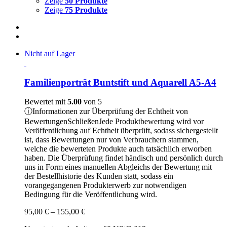
Zeige
50 Produkte
Zeige
75 Produkte
Nicht auf Lager
Familienporträt Buntstift und Aquarell A5-A4
Bewertet mit
5.00
von 5
ⓘ
Informationen zur Überprüfung der Echtheit von
Bewertungen
Schließen
Jede Produktbewertung wird vor
Veröffentlichung auf Echtheit überprüft, sodass sichergestellt
ist, dass Bewertungen nur von Verbrauchern stammen,
welche die bewerteten Produkte auch tatsächlich erworben
haben. Die Überprüfung findet händisch und persönlich durch
uns in Form eines manuellen Abgleichs der Bewertung mit
der Bestellhistorie des Kunden statt, sodass ein
vorangegangenen Produkterwerb zur notwendigen
Bedingung für die Veröffentlichung wird.
Preisspanne:
95,00
€
–
155,00
€
95,00 €