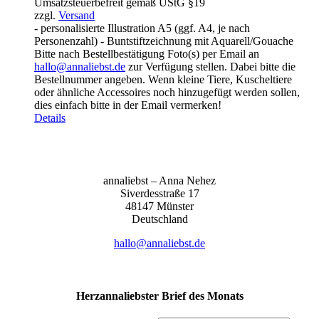
Umsatzsteuerbefreit gemäß UStG §19
bis
zzgl.
Versand
155,00 €
- personalisierte Illustration A5 (ggf. A4, je nach
Personenzahl) - Buntstiftzeichnung mit Aquarell/Gouache
Bitte nach Bestellbestätigung Foto(s) per Email an
hallo@annaliebst.de
zur Verfügung stellen. Dabei bitte die
Bestellnummer angeben. Wenn kleine Tiere, Kuscheltiere
oder ähnliche Accessoires noch hinzugefügt werden sollen,
dies einfach bitte in der Email vermerken!
Details
anna­liebst – Anna Nehez
Sive­r­des­stra­ße 17
48147 Müns­ter
Deutsch­land
hallo@annaliebst.de
Herzannaliebster Brief des Monats