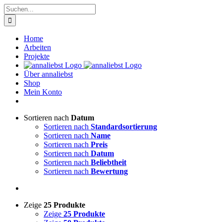
Zum
Suche
Inhalt
nach:
springen
Home
Arbeiten
Projekte
Über annaliebst
Shop
Mein Konto
Sortieren nach
Datum
Sortieren nach
Standardsortierung
Sortieren nach
Name
Sortieren nach
Preis
Sortieren nach
Datum
Sortieren nach
Beliebtheit
Sortieren nach
Bewertung
Zeige
25 Produkte
Zeige
25 Produkte