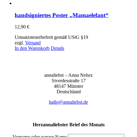
handsigniertes Poster „Mamaelefant“
12,90
€
Umsatzsteuerbefreit gemäß UStG §19
zzgl.
Versand
In den Warenkorb
Details
anna­liebst – Anna Nehez
Sive­r­des­stra­ße 17
48147 Müns­ter
Deutsch­land
hallo@annaliebst.de
Herzannaliebster Brief des Monats
Vorname oder ganzer Name