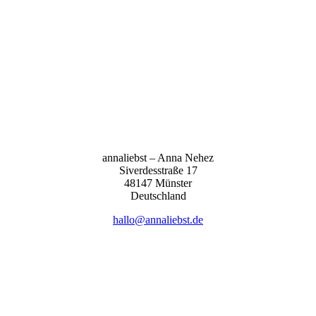
anna­liebst – Anna Nehez
Sive­r­des­stra­ße 17
48147 Müns­ter
Deutsch­land
hallo@annaliebst.de