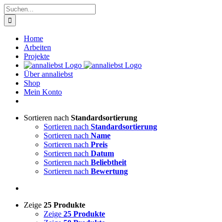
Zum
Suche
Inhalt
nach:
springen
Home
Arbeiten
Projekte
Über annaliebst
Shop
Mein Konto
Sortieren nach
Standardsortierung
Sortieren nach
Standardsortierung
Sortieren nach
Name
Sortieren nach
Preis
Sortieren nach
Datum
Sortieren nach
Beliebtheit
Sortieren nach
Bewertung
Zeige
25 Produkte
Zeige
25 Produkte