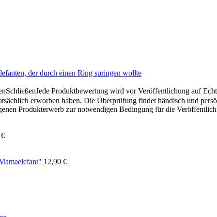
efanten, der durch einen Ring springen wollte
en
Schließen
Jede Produktbewertung wird vor Veröffentlichung auf Echthe
atsächlich erworben haben. Die Überprüfung findet händisch und pers
gangenen Produkterwerb zur notwendigen Bedingung für die Veröffentlic
0
€
"Mamaelefant"
12,90
€