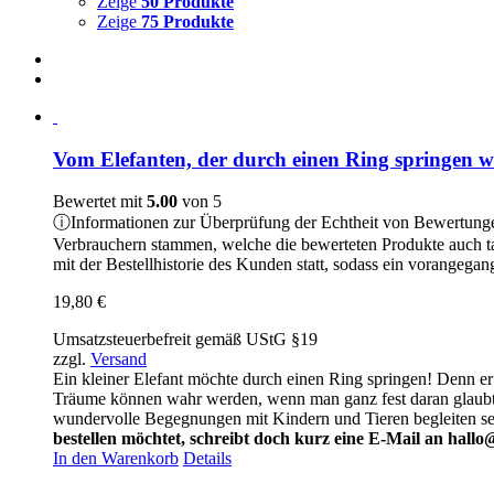
Zeige
50 Produkte
Zeige
75 Produkte
Vom Elefanten, der durch einen Ring springen wo
Bewertet mit
5.00
von 5
ⓘ
Informationen zur Überprüfung der Echtheit von Bewertung
Verbrauchern stammen, welche die bewerteten Produkte auch t
mit der Bestellhistorie des Kunden statt, sodass ein vorangeg
19,80
€
Umsatzsteuerbefreit gemäß UStG §19
zzgl.
Versand
Ein kleiner Elefant möchte durch einen Ring springen! Denn er 
Träume können wahr werden, wenn man ganz fest daran glaubt – m
wundervolle Begegnungen mit Kindern und Tieren begleiten s
bestellen möchtet, schreibt doch kurz eine E-Mail an hallo
In den Warenkorb
Details