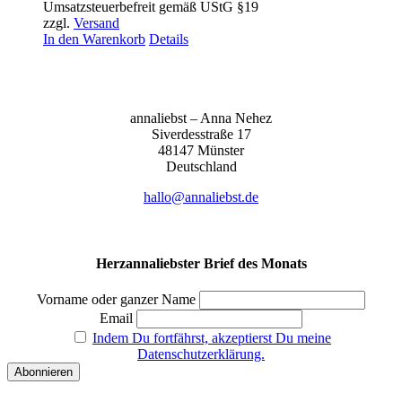
Umsatzsteuerbefreit gemäß UStG §19
zzgl.
Versand
In den Warenkorb
Details
anna­liebst – Anna Nehez
Sive­r­des­stra­ße 17
48147 Müns­ter
Deutsch­land
hallo@annaliebst.de
Herzannaliebster Brief des Monats
Vorname oder ganzer Name
Email
Indem Du fortfährst, akzeptierst Du meine
Datenschutzerklärung.