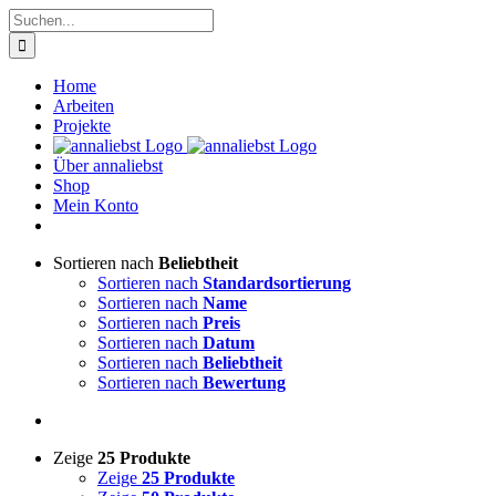
Zum
Suche
Inhalt
nach:
springen
Home
Arbeiten
Projekte
Über annaliebst
Shop
Mein Konto
Sortieren nach
Beliebtheit
Sortieren nach
Standardsortierung
Sortieren nach
Name
Sortieren nach
Preis
Sortieren nach
Datum
Sortieren nach
Beliebtheit
Sortieren nach
Bewertung
Zeige
25 Produkte
Zeige
25 Produkte