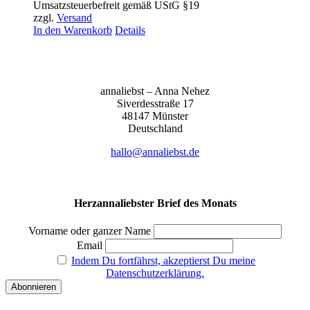
Umsatzsteuerbefreit gemäß UStG §19
zzgl.
Versand
In den Warenkorb
Details
anna­liebst – Anna Nehez
Sive­r­des­stra­ße 17
48147 Müns­ter
Deutsch­land
hallo@annaliebst.de
Herzannaliebster Brief des Monats
Vorname oder ganzer Name
Email
Indem Du fortfährst, akzeptierst Du meine
Datenschutzerklärung.