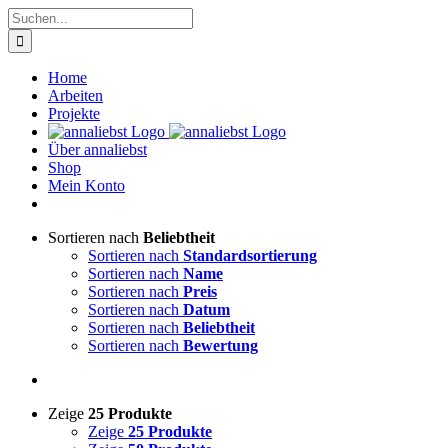
Zum
Suche
Inhalt
nach:
springen
Home
Arbeiten
Projekte
Über annaliebst
Shop
Mein Konto
Sortieren nach
Beliebtheit
Sortieren nach
Standardsortierung
Sortieren nach
Name
Sortieren nach
Preis
Sortieren nach
Datum
Sortieren nach
Beliebtheit
Sortieren nach
Bewertung
Zeige
25 Produkte
Zeige
25 Produkte