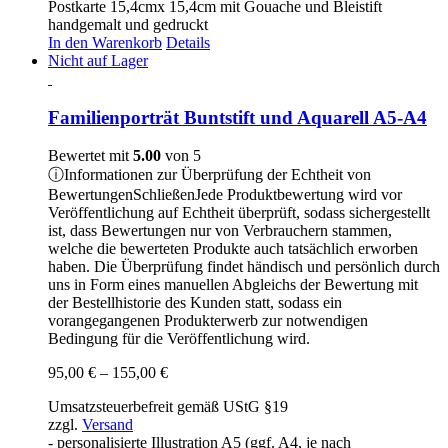
Postkarte 15,4cmx 15,4cm mit Gouache und Bleistift
handgemalt und gedruckt
In den Warenkorb
Details
Nicht auf Lager
Familienporträt Buntstift und Aquarell A5-A4
Bewertet mit
5.00
von 5
ⓘ
Informationen zur Überprüfung der Echtheit von
Bewertungen
Schließen
Jede Produktbewertung wird vor
Veröffentlichung auf Echtheit überprüft, sodass sichergestellt
ist, dass Bewertungen nur von Verbrauchern stammen,
welche die bewerteten Produkte auch tatsächlich erworben
haben. Die Überprüfung findet händisch und persönlich durch
uns in Form eines manuellen Abgleichs der Bewertung mit
der Bestellhistorie des Kunden statt, sodass ein
vorangegangenen Produkterwerb zur notwendigen
Bedingung für die Veröffentlichung wird.
Preisspanne:
95,00
€
–
155,00
€
95,00 €
Umsatzsteuerbefreit gemäß UStG §19
bis
zzgl.
Versand
155,00 €
- personalisierte Illustration A5 (ggf. A4, je nach