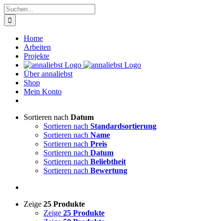
Zum
Suche
Inhalt
nach:
springen
Home
Arbeiten
Projekte
Über annaliebst
Shop
Mein Konto
Sortieren nach
Datum
Sortieren nach
Standardsortierung
Sortieren nach
Name
Sortieren nach
Preis
Sortieren nach
Datum
Sortieren nach
Beliebtheit
Sortieren nach
Bewertung
Zeige
25 Produkte
Zeige
25 Produkte