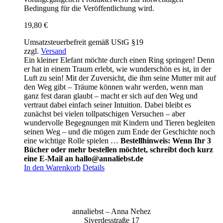
Bedingung für die Veröffentlichung wird.
19,80
€
Umsatzsteuerbefreit gemäß UStG §19
zzgl.
Versand
Ein kleiner Elefant möchte durch einen Ring springen! Denn
er hat in einem Traum erlebt, wie wunderschön es ist, in der
Luft zu sein! Mit der Zuversicht, die ihm seine Mutter mit auf
den Weg gibt – Träume können wahr werden, wenn man
ganz fest daran glaubt – macht er sich auf den Weg und
vertraut dabei einfach seiner Intuition. Dabei bleibt es
zunächst bei vielen tollpatschigen Versuchen – aber
wundervolle Begegnungen mit Kindern und Tieren begleiten
seinen Weg – und die mögen zum Ende der Geschichte noch
eine wichtige Rolle spielen …
Bestellhinweis: Wenn Ihr 3
Bücher oder mehr bestellen möchtet, schreibt doch kurz
eine E-Mail an hallo@annaliebst.de
In den Warenkorb
Details
anna­liebst – Anna Nehez
Sive­r­des­stra­ße 17