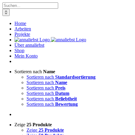
Zum
Suche
Inhalt
nach:
springen
Home
Arbeiten
Projekte
Über annaliebst
Shop
Mein Konto
Sortieren nach
Name
Sortieren nach
Standardsortierung
Sortieren nach
Name
Sortieren nach
Preis
Sortieren nach
Datum
Sortieren nach
Beliebtheit
Sortieren nach
Bewertung
Zeige
25 Produkte
Zeige
25 Produkte