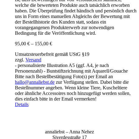
welche die bewerteten Produkte auch tatsächlich erworben
haben. Die Überprüfung findet händisch und persönlich durch
uns in Form eines manuellen Abgleichs der Bewertung mit
der Bestellhistorie des Kunden statt, sodass ein
vorangegangenen Produkterwerb zur notwendigen
Bedingung für die Veröffentlichung wird.
Preisspanne:
95,00
€
–
155,00
€
95,00 €
Umsatzsteuerbefreit gemäß UStG §19
bis
zzgl.
Versand
155,00 €
- personalisierte Illustration A5 (ggf. A4, je nach
Personenzahl) - Buntstiftzeichnung mit Aquarell/Gouache
Bitte nach Bestellbestätigung Foto(s) per Email an
hallo@annaliebst.de
zur Verfügung stellen. Dabei bitte die
Bestellnummer angeben. Wenn kleine Tiere, Kuscheltiere
oder ähnliche Accessoires noch hinzugefügt werden sollen,
dies einfach bitte in der Email vermerken!
Details
anna­liebst – Anna Nehez
Sive­r­des­stra­ße 17