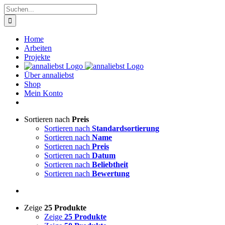
Zum
Suche
Inhalt
nach:
springen
Home
Arbeiten
Projekte
Über annaliebst
Shop
Mein Konto
Sortieren nach
Preis
Sortieren nach
Standardsortierung
Sortieren nach
Name
Sortieren nach
Preis
Sortieren nach
Datum
Sortieren nach
Beliebtheit
Sortieren nach
Bewertung
Zeige
25 Produkte
Zeige
25 Produkte