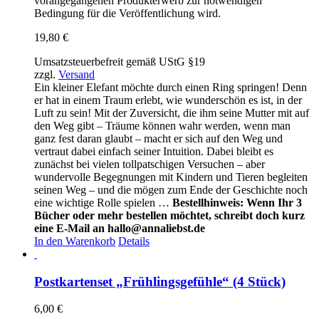
vorangegangenen Produkterwerb zur notwendigen
Bedingung für die Veröffentlichung wird.
19,80
€
Umsatzsteuerbefreit gemäß UStG §19
zzgl.
Versand
Ein kleiner Elefant möchte durch einen Ring springen! Denn
er hat in einem Traum erlebt, wie wunderschön es ist, in der
Luft zu sein! Mit der Zuversicht, die ihm seine Mutter mit auf
den Weg gibt – Träume können wahr werden, wenn man
ganz fest daran glaubt – macht er sich auf den Weg und
vertraut dabei einfach seiner Intuition. Dabei bleibt es
zunächst bei vielen tollpatschigen Versuchen – aber
wundervolle Begegnungen mit Kindern und Tieren begleiten
seinen Weg – und die mögen zum Ende der Geschichte noch
eine wichtige Rolle spielen …
Bestellhinweis: Wenn Ihr 3
Bücher oder mehr bestellen möchtet, schreibt doch kurz
eine E-Mail an hallo@annaliebst.de
In den Warenkorb
Details
Postkartenset „Frühlingsgefühle“ (4 Stück)
6,00
€