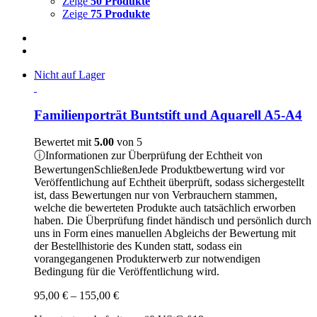
Zeige
50 Produkte
Zeige
75 Produkte
Nicht auf Lager
Familienporträt Buntstift und Aquarell A5-A4
Bewertet mit
5.00
von 5
ⓘ
Informationen zur Überprüfung der Echtheit von
Bewertungen
Schließen
Jede Produktbewertung wird vor
Veröffentlichung auf Echtheit überprüft, sodass sichergestellt
ist, dass Bewertungen nur von Verbrauchern stammen,
welche die bewerteten Produkte auch tatsächlich erworben
haben. Die Überprüfung findet händisch und persönlich durch
uns in Form eines manuellen Abgleichs der Bewertung mit
der Bestellhistorie des Kunden statt, sodass ein
vorangegangenen Produkterwerb zur notwendigen
Bedingung für die Veröffentlichung wird.
Preisspanne:
95,00
€
–
155,00
€
95,00 €