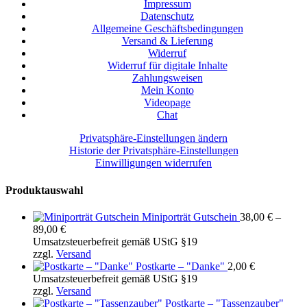
Impressum
Datenschutz
Allgemeine Geschäftsbedingungen
Versand & Lieferung
Widerruf
Widerruf für digitale Inhalte
Zahlungsweisen
Mein Konto
Videopage
Chat
Privatsphäre-Einstellungen ändern
Historie der Privatsphäre-Einstellungen
Einwilligungen widerrufen
Produktauswahl
Miniporträt Gutschein
38,00
€
–
Preisspanne:
89,00
€
38,00 €
Umsatzsteuerbefreit gemäß UStG §19
bis
zzgl.
Versand
89,00 €
Postkarte – "Danke"
2,00
€
Umsatzsteuerbefreit gemäß UStG §19
zzgl.
Versand
Postkarte – "Tassenzauber"