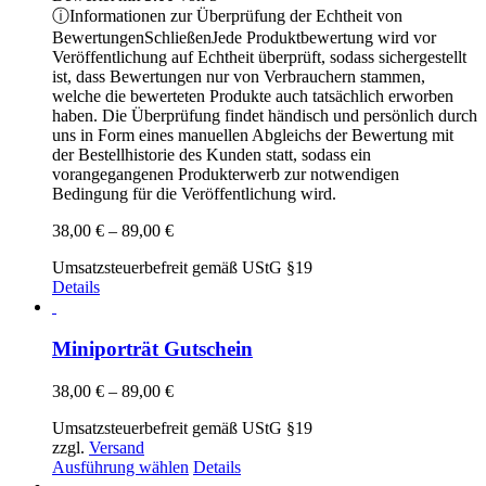
ⓘ
Informationen zur Überprüfung der Echtheit von
Bewertungen
Schließen
Jede Produktbewertung wird vor
Veröffentlichung auf Echtheit überprüft, sodass sichergestellt
ist, dass Bewertungen nur von Verbrauchern stammen,
welche die bewerteten Produkte auch tatsächlich erworben
haben. Die Überprüfung findet händisch und persönlich durch
uns in Form eines manuellen Abgleichs der Bewertung mit
der Bestellhistorie des Kunden statt, sodass ein
vorangegangenen Produkterwerb zur notwendigen
Bedingung für die Veröffentlichung wird.
Preisspanne:
38,00
€
–
89,00
€
38,00 €
Umsatzsteuerbefreit gemäß UStG §19
bis
Details
89,00 €
Miniporträt Gutschein
Preisspanne:
38,00
€
–
89,00
€
38,00 €
Umsatzsteuerbefreit gemäß UStG §19
bis
zzgl.
Versand
89,00 €
Dieses
Ausführung wählen
Details
Produkt