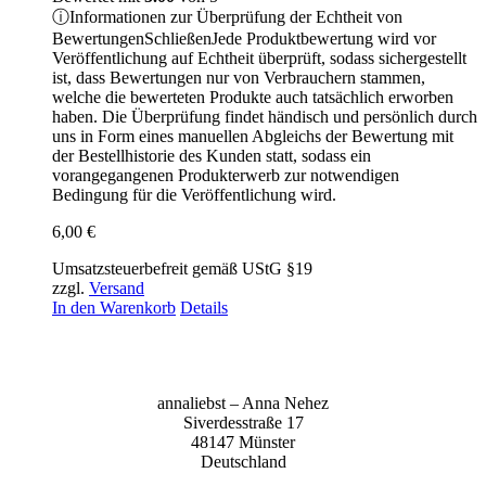
ⓘ
Informationen zur Überprüfung der Echtheit von
Bewertungen
Schließen
Jede Produktbewertung wird vor
Veröffentlichung auf Echtheit überprüft, sodass sichergestellt
ist, dass Bewertungen nur von Verbrauchern stammen,
welche die bewerteten Produkte auch tatsächlich erworben
haben. Die Überprüfung findet händisch und persönlich durch
uns in Form eines manuellen Abgleichs der Bewertung mit
der Bestellhistorie des Kunden statt, sodass ein
vorangegangenen Produkterwerb zur notwendigen
Bedingung für die Veröffentlichung wird.
6,00
€
Umsatzsteuerbefreit gemäß UStG §19
zzgl.
Versand
In den Warenkorb
Details
anna­liebst – Anna Nehez
Sive­r­des­stra­ße 17
48147 Müns­ter
Deutsch­land