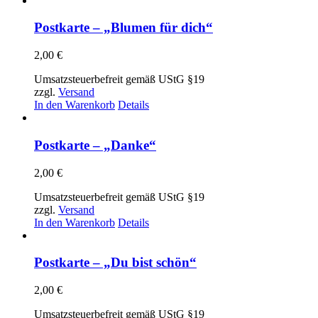
weist
mehrere
Postkarte – „Blumen für dich“
Varianten
auf.
2,00
€
Die
Optionen
Umsatzsteuerbefreit gemäß UStG §19
können
zzgl.
Versand
auf
In den Warenkorb
Details
der
Produktseite
gewählt
Postkarte – „Danke“
werden
2,00
€
Umsatzsteuerbefreit gemäß UStG §19
zzgl.
Versand
In den Warenkorb
Details
Postkarte – „Du bist schön“
2,00
€
Umsatzsteuerbefreit gemäß UStG §19