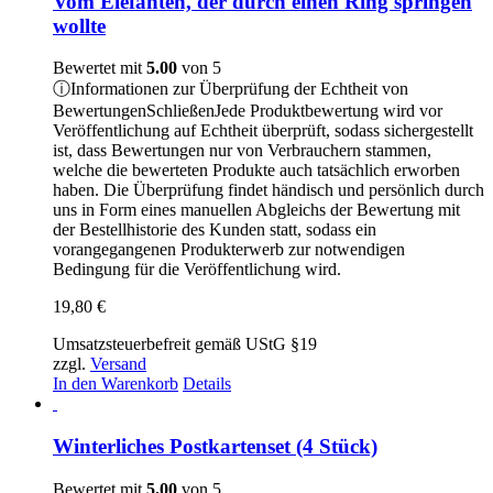
Vom Elefanten, der durch einen Ring springen
wollte
Bewertet mit
5.00
von 5
ⓘ
Informationen zur Überprüfung der Echtheit von
Bewertungen
Schließen
Jede Produktbewertung wird vor
Veröffentlichung auf Echtheit überprüft, sodass sichergestellt
ist, dass Bewertungen nur von Verbrauchern stammen,
welche die bewerteten Produkte auch tatsächlich erworben
haben. Die Überprüfung findet händisch und persönlich durch
uns in Form eines manuellen Abgleichs der Bewertung mit
der Bestellhistorie des Kunden statt, sodass ein
vorangegangenen Produkterwerb zur notwendigen
Bedingung für die Veröffentlichung wird.
19,80
€
Umsatzsteuerbefreit gemäß UStG §19
zzgl.
Versand
In den Warenkorb
Details
Winterliches Postkartenset (4 Stück)
Bewertet mit
5.00
von 5