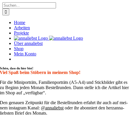
Zum
Suche
Inhalt
nach:
springen
Home
Arbeiten
Projekte
Über annaliebst
Shop
Mein Konto
Schön, dass du hier bist!
Viel Spaß beim Stöbern in meinem Shop!
Für die Mini­por­träts, Fami­li­en­por­träts (A5-A4) und Stick­bil­der gibt es
zu Beginn jeden Monats Bestell­run­den. Dann stel­le ich die Arti­kel hier
im Shop auf „ver­füg­bar“.
Den genau­en Zeit­punkt für die Bestell­run­den erfahrt ihr auch auf mei­
nem insta­gram Kanal:
@annaliebst
oder ihr abon­niert den her­zan­na­
liebs­ten Brief des Monats.