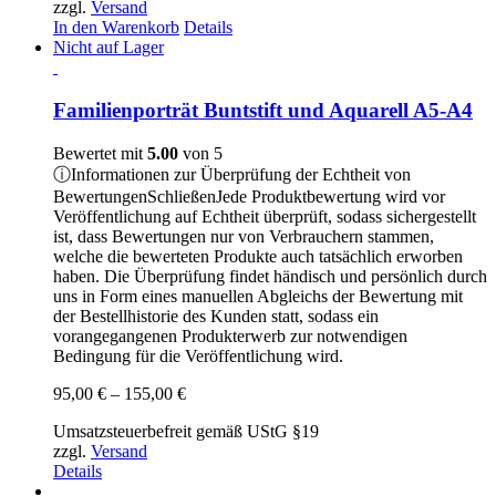
zzgl.
Versand
In den Warenkorb
Details
Nicht auf Lager
Familienporträt Buntstift und Aquarell A5-A4
Bewertet mit
5.00
von 5
ⓘ
Informationen zur Überprüfung der Echtheit von
Bewertungen
Schließen
Jede Produktbewertung wird vor
Veröffentlichung auf Echtheit überprüft, sodass sichergestellt
ist, dass Bewertungen nur von Verbrauchern stammen,
welche die bewerteten Produkte auch tatsächlich erworben
haben. Die Überprüfung findet händisch und persönlich durch
uns in Form eines manuellen Abgleichs der Bewertung mit
der Bestellhistorie des Kunden statt, sodass ein
vorangegangenen Produkterwerb zur notwendigen
Bedingung für die Veröffentlichung wird.
Preisspanne:
95,00
€
–
155,00
€
95,00 €
Umsatzsteuerbefreit gemäß UStG §19
bis
zzgl.
Versand
155,00 €
Details