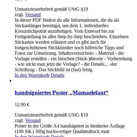
Umsatzsteuerbefreit gemäß UStG §19
zzgl.
Versand
In dieser PDF findest du alle Informationen, die du als
Stickanfänger benötigst, um dein 1. individuelles
Kreuzstichpoträt anzufertigen. Vom Entwurf bis zur
Fertigstellung ist alles Step-by-Step beschrieben. Einzelnen
Stickarten werden erläutert und es gibt auch für
fortgeschrittenen Stickkünstler noch hilfreiche Tipps und
Fotos zur Umsetzung. Inhaltsverzeichnis: - Material - die
Vorlage erstellen - ein bisschen (Stick-)theorie - Vorbereitung
- wie stickt man jetzt die Vorlage? - die Details... -der
Schriftzug - Das Stickbild ist (fast) fertig
In den Warenkorb
Details
handsigniertes Poster „Mamaelefant“
12,90
€
Umsatzsteuerbefreit gemäß UStG §19
zzgl.
Versand
Poster in der Größe A4 handsigniert in limitierter Auflage
(100 Stk.) 300g hochwertiger Qualiätsdruck matt
In den Warenkorb
Details