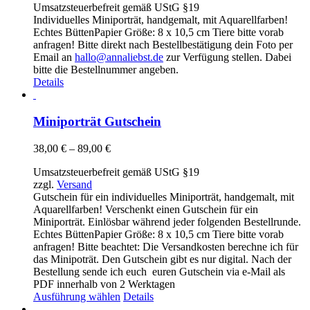
Umsatzsteuerbefreit gemäß UStG §19
bis
Individuelles Miniporträt, handgemalt, mit Aquarellfarben!
89,00 €
Echtes BüttenPapier Größe: 8 x 10,5 cm Tiere bitte vorab
anfragen! Bitte direkt nach Bestellbestätigung dein Foto per
Email an
hallo@annaliebst.de
zur Verfügung stellen. Dabei
bitte die Bestellnummer angeben.
Details
Miniporträt Gutschein
Preisspanne:
38,00
€
–
89,00
€
38,00 €
Umsatzsteuerbefreit gemäß UStG §19
bis
zzgl.
Versand
89,00 €
Gutschein für ein individuelles Miniporträt, handgemalt, mit
Aquarellfarben! Verschenkt einen Gutschein für ein
Miniporträt. Einlösbar während jeder folgenden Bestellrunde.
Echtes BüttenPapier Größe: 8 x 10,5 cm Tiere bitte vorab
anfragen! Bitte beachtet: Die Versandkosten berechne ich für
das Minipoträt. Den Gutschein gibt es nur digital. Nach der
Bestellung sende ich euch euren Gutschein via e-Mail als
PDF innerhalb von 2 Werktagen
Dieses
Ausführung wählen
Details
Produkt