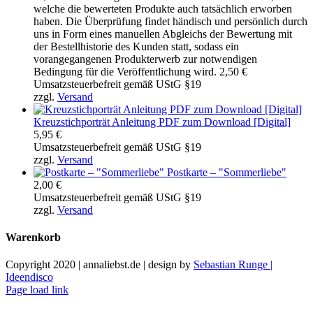
welche die bewerteten Produkte auch tatsächlich erworben
haben. Die Überprüfung findet händisch und persönlich durch
uns in Form eines manuellen Abgleichs der Bewertung mit
der Bestellhistorie des Kunden statt, sodass ein
vorangegangenen Produkterwerb zur notwendigen
Bedingung für die Veröffentlichung wird.
2,50
€
Umsatzsteuerbefreit gemäß UStG §19
zzgl.
Versand
Kreuzstichporträt Anleitung PDF zum Download [Digital]
5,95
€
Umsatzsteuerbefreit gemäß UStG §19
zzgl.
Versand
Postkarte – "Sommerliebe"
2,00
€
Umsatzsteuerbefreit gemäß UStG §19
zzgl.
Versand
Warenkorb
Copyright 2020 | annaliebst.de | design by
Sebastian Runge |
Ideendisco
Instagram
Page load link
Nach