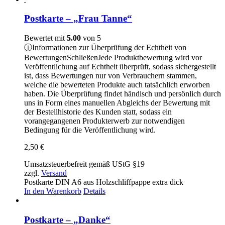
weist
mehrere
Postkarte – „Frau Tanne“
Varianten
auf.
Bewertet mit
5.00
von 5
Die
ⓘ
Informationen zur Überprüfung der Echtheit von
Optionen
Bewertungen
Schließen
Jede Produktbewertung wird vor
können
Veröffentlichung auf Echtheit überprüft, sodass sichergestellt
auf
ist, dass Bewertungen nur von Verbrauchern stammen,
der
welche die bewerteten Produkte auch tatsächlich erworben
Produktseite
haben. Die Überprüfung findet händisch und persönlich durch
gewählt
uns in Form eines manuellen Abgleichs der Bewertung mit
werden
der Bestellhistorie des Kunden statt, sodass ein
vorangegangenen Produkterwerb zur notwendigen
Bedingung für die Veröffentlichung wird.
2,50
€
Umsatzsteuerbefreit gemäß UStG §19
zzgl.
Versand
Postkarte DIN A6 aus Holzschliffpappe extra dick
In den Warenkorb
Details
Postkarte – „Danke“