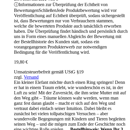
ⓘ
Informationen zur Überprüfung der Echtheit von
Bewertungen
Schließen
Jede Produktbewertung wird vor
Veröffentlichung auf Echtheit überprüft, sodass sichergestellt
ist, dass Bewertungen nur von Verbrauchern stammen,
welche die bewerteten Produkte auch tatsächlich erworben
haben. Die Überprüfung findet händisch und persönlich durch
uns in Form eines manuellen Abgleichs der Bewertung mit
der Bestellhistorie des Kunden statt, sodass ein
vorangegangenen Produkterwerb zur notwendigen
Bedingung für die Veröffentlichung wird.
19,80
€
Umsatzsteuerbefreit gemäß UStG §19
zzgl.
Versand
Ein kleiner Elefant möchte durch einen Ring springen! Denn
er hat in einem Traum erlebt, wie wunderschön es ist, in der
Luft zu sein! Mit der Zuversicht, die ihm seine Mutter mit auf
den Weg gibt – Träume können wahr werden, wenn man
ganz fest daran glaubt – macht er sich auf den Weg und
vertraut dabei einfach seiner Intuition. Dabei bleibt es
zunächst bei vielen tollpatschigen Versuchen – aber
wundervolle Begegnungen mit Kindern und Tieren begleiten
seinen Weg – und die mögen zum Ende der Geschichte noch
eine wichtige Rolle spielen …
Bestellhinweis: Wenn Ihr 3