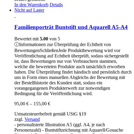
In den Warenkorb
Details
Nicht auf Lager
Familienporträt Buntstift und Aquarell A5-A4
Bewertet mit
5.00
von 5
ⓘ
Informationen zur Überprüfung der Echtheit von
Bewertungen
Schließen
Jede Produktbewertung wird vor
Veröffentlichung auf Echtheit überprüft, sodass sichergestellt
ist, dass Bewertungen nur von Verbrauchern stammen,
welche die bewerteten Produkte auch tatsächlich erworben
haben. Die Überprüfung findet händisch und persönlich durch
uns in Form eines manuellen Abgleichs der Bewertung mit
der Bestellhistorie des Kunden statt, sodass ein
vorangegangenen Produkterwerb zur notwendigen
Bedingung für die Veröffentlichung wird.
Preisspanne:
95,00
€
–
155,00
€
95,00 €
Umsatzsteuerbefreit gemäß UStG §19
bis
zzgl.
Versand
155,00 €
- personalisierte Illustration A5 (ggf. A4, je nach
Personenzahl) - Buntstiftzeichnung mit Aquarell/Gouache