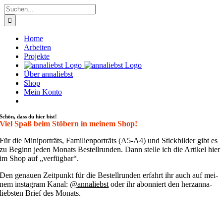
Zum
Suche
Inhalt
nach:
springen
Home
Arbeiten
Projekte
Über annaliebst
Shop
Mein Konto
Schön, dass du hier bist!
Viel Spaß beim Stöbern in meinem Shop!
Für die Mini­por­träts, Fami­li­en­por­träts (A5-A4) und Stick­bil­der gibt es
zu Beginn jeden Monats Bestell­run­den. Dann stel­le ich die Arti­kel hier
im Shop auf „ver­füg­bar“.
Den genau­en Zeit­punkt für die Bestell­run­den erfahrt ihr auch auf mei­
nem insta­gram Kanal:
@annaliebst
oder ihr abon­niert den her­zan­na­
liebs­ten Brief des Monats.