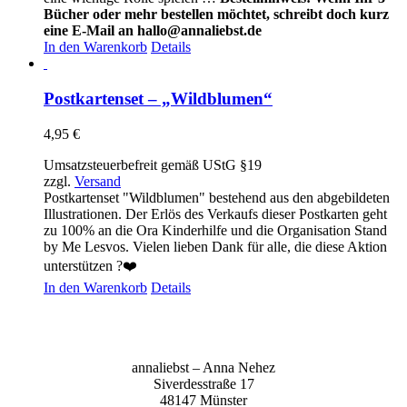
Bücher oder mehr bestellen möchtet, schreibt doch kurz
eine E-Mail an hallo@annaliebst.de
In den Warenkorb
Details
Postkartenset – „Wildblumen“
4,95
€
Umsatzsteuerbefreit gemäß UStG §19
zzgl.
Versand
Postkartenset "Wildblumen" bestehend aus den abgebildeten
Illustrationen. Der Erlös des Verkaufs dieser Postkarten geht
zu 100% an die Ora Kinderhilfe und die Organisation Stand
by Me Lesvos. Vielen lieben Dank für alle, die diese Aktion
unterstützen ?❤️
In den Warenkorb
Details
anna­liebst – Anna Nehez
Sive­r­des­stra­ße 17
48147 Müns­ter