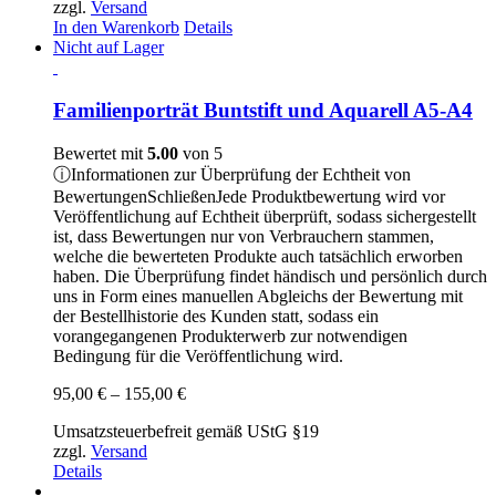
zzgl.
Versand
In den Warenkorb
Details
Nicht auf Lager
Familienporträt Buntstift und Aquarell A5-A4
Bewertet mit
5.00
von 5
ⓘ
Informationen zur Überprüfung der Echtheit von
Bewertungen
Schließen
Jede Produktbewertung wird vor
Veröffentlichung auf Echtheit überprüft, sodass sichergestellt
ist, dass Bewertungen nur von Verbrauchern stammen,
welche die bewerteten Produkte auch tatsächlich erworben
haben. Die Überprüfung findet händisch und persönlich durch
uns in Form eines manuellen Abgleichs der Bewertung mit
der Bestellhistorie des Kunden statt, sodass ein
vorangegangenen Produkterwerb zur notwendigen
Bedingung für die Veröffentlichung wird.
Preisspanne:
95,00
€
–
155,00
€
95,00 €
Umsatzsteuerbefreit gemäß UStG §19
bis
zzgl.
Versand
155,00 €
Details