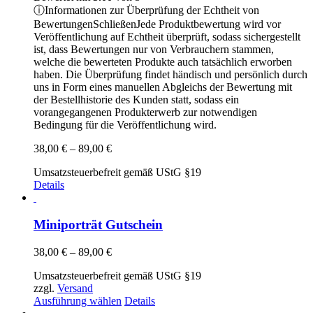
ⓘ
Informationen zur Überprüfung der Echtheit von
Bewertungen
Schließen
Jede Produktbewertung wird vor
Veröffentlichung auf Echtheit überprüft, sodass sichergestellt
ist, dass Bewertungen nur von Verbrauchern stammen,
welche die bewerteten Produkte auch tatsächlich erworben
haben. Die Überprüfung findet händisch und persönlich durch
uns in Form eines manuellen Abgleichs der Bewertung mit
der Bestellhistorie des Kunden statt, sodass ein
vorangegangenen Produkterwerb zur notwendigen
Bedingung für die Veröffentlichung wird.
Preisspanne:
38,00
€
–
89,00
€
38,00 €
Umsatzsteuerbefreit gemäß UStG §19
bis
Details
89,00 €
Miniporträt Gutschein
Preisspanne:
38,00
€
–
89,00
€
38,00 €
Umsatzsteuerbefreit gemäß UStG §19
bis
zzgl.
Versand
89,00 €
Dieses
Ausführung wählen
Details
Produkt