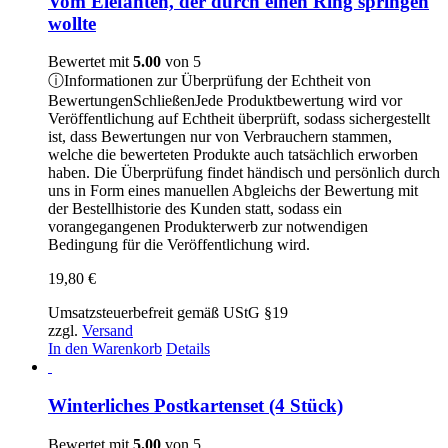
Vom Elefanten, der durch einen Ring springen
wollte
Bewertet mit
5.00
von 5
ⓘ
Informationen zur Überprüfung der Echtheit von
Bewertungen
Schließen
Jede Produktbewertung wird vor
Veröffentlichung auf Echtheit überprüft, sodass sichergestellt
ist, dass Bewertungen nur von Verbrauchern stammen,
welche die bewerteten Produkte auch tatsächlich erworben
haben. Die Überprüfung findet händisch und persönlich durch
uns in Form eines manuellen Abgleichs der Bewertung mit
der Bestellhistorie des Kunden statt, sodass ein
vorangegangenen Produkterwerb zur notwendigen
Bedingung für die Veröffentlichung wird.
19,80
€
Umsatzsteuerbefreit gemäß UStG §19
zzgl.
Versand
In den Warenkorb
Details
Winterliches Postkartenset (4 Stück)
Bewertet mit
5.00
von 5