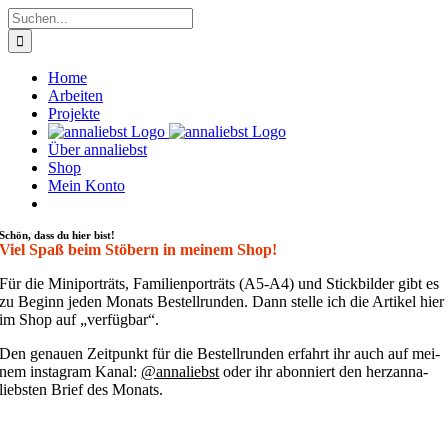
Zum
Suche
Inhalt
nach:
springen
Home
Arbeiten
Projekte
Über annaliebst
Shop
Mein Konto
Schön, dass du hier bist!
Viel Spaß beim Stöbern in meinem Shop!
Für die Mini­por­träts, Fami­li­en­por­träts (A5-A4) und Stick­bil­der gibt es
zu Beginn jeden Monats Bestell­run­den. Dann stel­le ich die Arti­kel hier
im Shop auf „ver­füg­bar“.
Den genau­en Zeit­punkt für die Bestell­run­den erfahrt ihr auch auf mei­
nem insta­gram Kanal:
@annaliebst
oder ihr abon­niert den her­zan­na­
liebs­ten Brief des Monats.