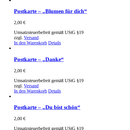
weist
mehrere
Postkarte – „Blumen für dich“
Varianten
auf.
2,00
€
Die
Optionen
Umsatzsteuerbefreit gemäß UStG §19
können
zzgl.
Versand
auf
In den Warenkorb
Details
der
Produktseite
gewählt
Postkarte – „Danke“
werden
2,00
€
Umsatzsteuerbefreit gemäß UStG §19
zzgl.
Versand
In den Warenkorb
Details
Postkarte – „Du bist schön“
2,00
€
Umsatzsteuerbefreit gemäß UStG §19