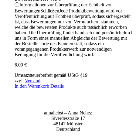
ⓘ
Informationen zur Überprüfung der Echtheit von
Bewertungen
Schließen
Jede Produktbewertung wird vor
Veröffentlichung auf Echtheit überprüft, sodass sichergestellt
ist, dass Bewertungen nur von Verbrauchern stammen,
welche die bewerteten Produkte auch tatsächlich erworben
haben. Die Überprüfung findet händisch und persönlich durch
uns in Form eines manuellen Abgleichs der Bewertung mit
der Bestellhistorie des Kunden statt, sodass ein
vorangegangenen Produkterwerb zur notwendigen
Bedingung für die Veröffentlichung wird.
6,00
€
Umsatzsteuerbefreit gemäß UStG §19
zzgl.
Versand
In den Warenkorb
Details
anna­liebst – Anna Nehez
Sive­r­des­stra­ße 17
48147 Müns­ter
Deutsch­land