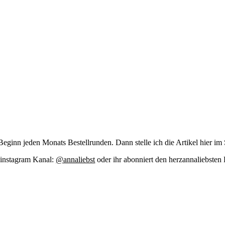
zu Beginn jeden Monats Bestell­run­den. Dann stel­le ich die Arti­kel hier im
m insta­gram Kanal:
@annaliebst
oder ihr abon­niert den her­zan­na­liebs­te