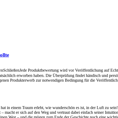
llte
en
Schließen
Jede Produktbewertung wird vor Veröffentlichung auf Echthe
atsächlich erworben haben. Die Überprüfung findet händisch und pers
angenen Produkterwerb zur notwendigen Bedingung für die Veröffentlic
hat in einem Traum erlebt, wie wunderschön es ist, in der Luft zu sein!
acht er sich auf den Weg und vertraut dabei einfach seiner Intuition.
einen Weg – und die mögen zum Ende der Geschichte noch eine wichti