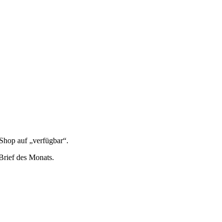
 Shop auf „ver­füg­bar“.
n Brief des Monats.