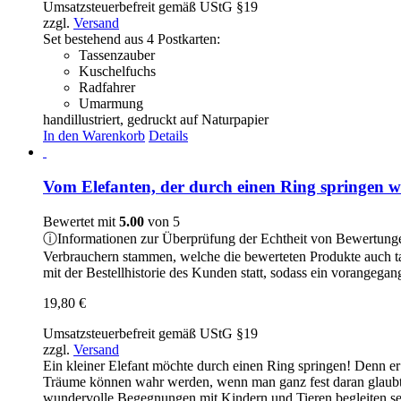
Umsatzsteuerbefreit gemäß UStG §19
zzgl.
Versand
Set bestehend aus 4 Postkarten:
Tassenzauber
Kuschelfuchs
Radfahrer
Umarmung
handillustriert, gedruckt auf Naturpapier
In den Warenkorb
Details
Vom Elefanten, der durch einen Ring springen wo
Bewertet mit
5.00
von 5
ⓘ
Informationen zur Überprüfung der Echtheit von Bewertung
Verbrauchern stammen, welche die bewerteten Produkte auch t
mit der Bestellhistorie des Kunden statt, sodass ein vorangeg
19,80
€
Umsatzsteuerbefreit gemäß UStG §19
zzgl.
Versand
Ein kleiner Elefant möchte durch einen Ring springen! Denn er 
Träume können wahr werden, wenn man ganz fest daran glaubt – m
wundervolle Begegnungen mit Kindern und Tieren begleiten s