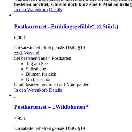
bestellen möchtet, schreibt doch kurz eine E-Mail an hallo
In den Warenkorb
Details
Postkartenset „Frühlingsgefühle“ (4 Stück)
6,00
€
Umsatzsteuerbefreit gemäß UStG §19
zzgl.
Versand
Set bestehend aus 4 Postkarten:
Tag am See
Selbstliebe
Blumen für dich
Du bist schön
handillustriert, gedruckt auf Naturpapier
In den Warenkorb
Details
Postkartenset – „Wildblumen“
4,95
€
Umsatzsteuerbefreit gemäß UStG §19