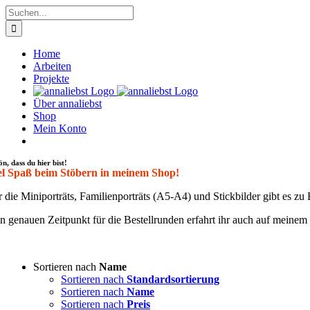
Zum
Suche
Inhalt
nach:
springen
Home
Arbeiten
Projekte
Über annaliebst
Shop
Mein Konto
ön, dass du hier bist!
el Spaß beim Stöbern in meinem Shop!
 die Mini­por­träts, Fami­li­en­por­träts (A5-A4) und Stick­bil­der gibt es 
 genau­en Zeit­punkt für die Bestell­run­den erfahrt ihr auch auf mei­ne
Sortieren nach
Name
Sortieren nach
Standardsortierung
Sortieren nach
Name
Sortieren nach
Preis