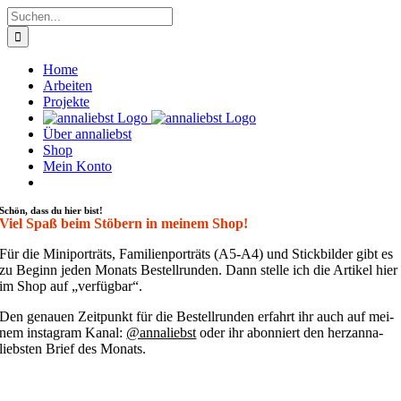
Zum
Suche
Inhalt
nach:
springen
Home
Arbeiten
Projekte
Über annaliebst
Shop
Mein Konto
Schön, dass du hier bist!
Viel Spaß beim Stöbern in meinem Shop!
Für die Mini­por­träts, Fami­li­en­por­träts (A5-A4) und Stick­bil­der gibt es
zu Beginn jeden Monats Bestell­run­den. Dann stel­le ich die Arti­kel hier
im Shop auf „ver­füg­bar“.
Den genau­en Zeit­punkt für die Bestell­run­den erfahrt ihr auch auf mei­
nem insta­gram Kanal:
@annaliebst
oder ihr abon­niert den her­zan­na­
liebs­ten Brief des Monats.