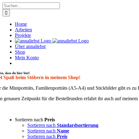
Zum
Suche
Inhalt
nach:
springen
Home
Arbeiten
Projekte
Über annaliebst
Shop
Mein Konto
ön, dass du hier bist!
el Spaß beim Stöbern in meinem Shop!
 die Mini­por­träts, Fami­li­en­por­träts (A5-A4) und Stick­bil­der gibt es 
 genau­en Zeit­punkt für die Bestell­run­den erfahrt ihr auch auf mei­ne
Sortieren nach
Preis
Sortieren nach
Standardsortierung
Sortieren nach
Name
Sortieren nach
Preis