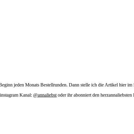
zu Beginn jeden Monats Bestell­run­den. Dann stel­le ich die Arti­kel hier im
m insta­gram Kanal:
@annaliebst
oder ihr abon­niert den her­zan­na­liebs­te