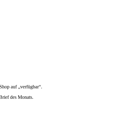
 Shop auf „ver­füg­bar“.
n Brief des Monats.