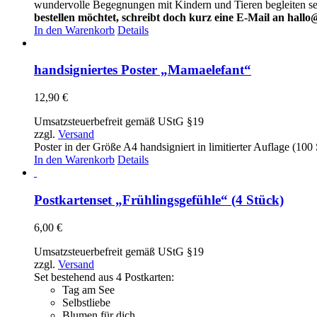
wundervolle Begegnungen mit Kindern und Tieren begleiten s
bestellen möchtet, schreibt doch kurz eine E-Mail an hallo
In den Warenkorb
Details
handsigniertes Poster „Mamaelefant“
12,90
€
Umsatzsteuerbefreit gemäß UStG §19
zzgl.
Versand
Poster in der Größe A4 handsigniert in limitierter Auflage (10
In den Warenkorb
Details
Postkartenset „Frühlingsgefühle“ (4 Stück)
6,00
€
Umsatzsteuerbefreit gemäß UStG §19
zzgl.
Versand
Set bestehend aus 4 Postkarten:
Tag am See
Selbstliebe
Blumen für dich