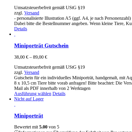
95,00 €
Umsatzsteuerbefreit gemäß UStG §19
bis
zzgl.
Versand
155,00 €
- personalisierte Illustration A5 (ggf. A4, je nach Personenzah
Dabei bitte die Bestellnummer angeben. Wenn kleine Tiere, Kusc
Details
Miniporträt Gutschein
Preisspanne:
38,00
€
–
89,00
€
38,00 €
Umsatzsteuerbefreit gemäß UStG §19
bis
zzgl.
Versand
89,00 €
Gutschein für ein individuelles Miniporträt, handgemalt, mit A
8 x 10,5 cm Tiere bitte vorab anfragen! Bitte beachtet: Die Ve
Mail als PDF innerhalb von 2 Werktagen
Dieses
Ausführung wählen
Details
Produkt
Nicht auf Lager
weist
mehrere
Varianten
Miniporträt
auf.
Die
Bewertet mit
5.00
von 5
Optionen