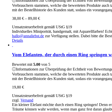
ⓘ
Informationen zur Überprüfung der Echtheit von Bewertung
können
Verbrauchern stammen, welche die bewerteten Produkte auch t
auf
mit der Bestellhistorie des Kunden statt, sodass ein vorangeg
der
Produktseite
Preisspanne:
38,00
€
–
89,00
€
gewählt
38,00 €
werden
Umsatzsteuerbefreit gemäß UStG §19
bis
Individuelles Miniporträt, handgemalt, mit Aquarellfarben! Echt
89,00 €
hallo@annaliebst.de
zur Verfügung stellen. Dabei bitte die Be
Details
Vom Elefanten, der durch einen Ring springen wo
Bewertet mit
5.00
von 5
ⓘ
Informationen zur Überprüfung der Echtheit von Bewertung
Verbrauchern stammen, welche die bewerteten Produkte auch t
mit der Bestellhistorie des Kunden statt, sodass ein vorangeg
19,80
€
Umsatzsteuerbefreit gemäß UStG §19
zzgl.
Versand
Ein kleiner Elefant möchte durch einen Ring springen! Denn er 
Träume können wahr werden, wenn man ganz fest daran glaubt – m