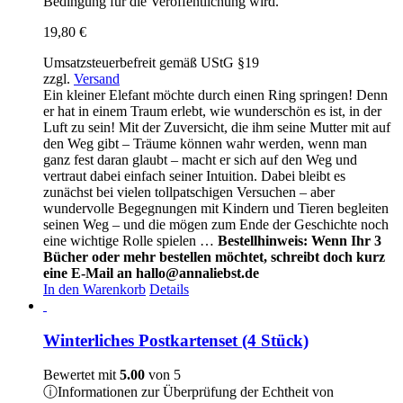
Bedingung für die Veröffentlichung wird.
19,80
€
Umsatzsteuerbefreit gemäß UStG §19
zzgl.
Versand
Ein kleiner Elefant möchte durch einen Ring springen! Denn
er hat in einem Traum erlebt, wie wunderschön es ist, in der
Luft zu sein! Mit der Zuversicht, die ihm seine Mutter mit auf
den Weg gibt – Träume können wahr werden, wenn man
ganz fest daran glaubt – macht er sich auf den Weg und
vertraut dabei einfach seiner Intuition. Dabei bleibt es
zunächst bei vielen tollpatschigen Versuchen – aber
wundervolle Begegnungen mit Kindern und Tieren begleiten
seinen Weg – und die mögen zum Ende der Geschichte noch
eine wichtige Rolle spielen …
Bestellhinweis: Wenn Ihr 3
Bücher oder mehr bestellen möchtet, schreibt doch kurz
eine E-Mail an hallo@annaliebst.de
In den Warenkorb
Details
Winterliches Postkartenset (4 Stück)
Bewertet mit
5.00
von 5
ⓘ
Informationen zur Überprüfung der Echtheit von