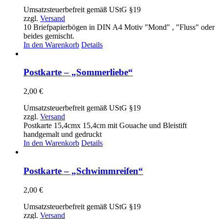
Optionen
Umsatzsteuerbefreit gemäß UStG §19
können
zzgl.
Versand
auf
10 Briefpapierbögen in DIN A4 Motiv "Mond" , "Fluss" oder
der
beides gemischt.
Produktseite
In den Warenkorb
Details
gewählt
werden
Postkarte – „Sommerliebe“
2,00
€
Umsatzsteuerbefreit gemäß UStG §19
zzgl.
Versand
Postkarte 15,4cmx 15,4cm mit Gouache und Bleistift
handgemalt und gedruckt
In den Warenkorb
Details
Postkarte – „Schwimmreifen“
2,00
€
Umsatzsteuerbefreit gemäß UStG §19
zzgl.
Versand