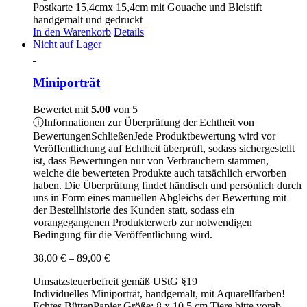
Postkarte 15,4cmx 15,4cm mit Gouache und Bleistift
handgemalt und gedruckt
In den Warenkorb
Details
Nicht auf Lager
Miniporträt
Bewertet mit
5.00
von 5
ⓘ
Informationen zur Überprüfung der Echtheit von
Bewertungen
Schließen
Jede Produktbewertung wird vor
Veröffentlichung auf Echtheit überprüft, sodass sichergestellt
ist, dass Bewertungen nur von Verbrauchern stammen,
welche die bewerteten Produkte auch tatsächlich erworben
haben. Die Überprüfung findet händisch und persönlich durch
uns in Form eines manuellen Abgleichs der Bewertung mit
der Bestellhistorie des Kunden statt, sodass ein
vorangegangenen Produkterwerb zur notwendigen
Bedingung für die Veröffentlichung wird.
Preisspanne:
38,00
€
–
89,00
€
38,00 €
Umsatzsteuerbefreit gemäß UStG §19
bis
Individuelles Miniporträt, handgemalt, mit Aquarellfarben!
89,00 €
Echtes BüttenPapier Größe: 8 x 10,5 cm Tiere bitte vorab