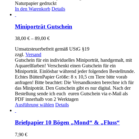
Naturpapier gedruckt
In den Warenkorb
Details
Miniporträt Gutschein
Preisspanne:
38,00
€
–
89,00
€
38,00 €
Umsatzsteuerbefreit gemäß UStG §19
bis
zzgl.
Versand
89,00 €
Gutschein für ein individuelles Miniporträt, handgemalt, mit
Aquarellfarben! Verschenkt einen Gutschein für ein
Miniporträt. Einlösbar während jeder folgenden Bestellrunde.
Echtes BüttenPapier Größe: 8 x 10,5 cm Tiere bitte vorab
anfragen! Bitte beachtet: Die Versandkosten berechne ich für
das Minipoträt. Den Gutschein gibt es nur digital. Nach der
Bestellung sende ich euch euren Gutschein via e-Mail als
PDF innerhalb von 2 Werktagen
Dieses
Ausführung wählen
Details
Produkt
weist
mehrere
Briefpapier 10 Bögen „Mond“ & „Fluss“
Varianten
auf.
7,90
€
Die