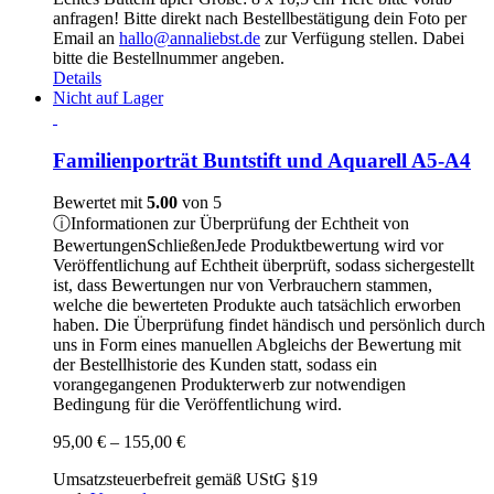
anfragen! Bitte direkt nach Bestellbestätigung dein Foto per
Email an
hallo@annaliebst.de
zur Verfügung stellen. Dabei
bitte die Bestellnummer angeben.
Details
Nicht auf Lager
Familienporträt Buntstift und Aquarell A5-A4
Bewertet mit
5.00
von 5
ⓘ
Informationen zur Überprüfung der Echtheit von
Bewertungen
Schließen
Jede Produktbewertung wird vor
Veröffentlichung auf Echtheit überprüft, sodass sichergestellt
ist, dass Bewertungen nur von Verbrauchern stammen,
welche die bewerteten Produkte auch tatsächlich erworben
haben. Die Überprüfung findet händisch und persönlich durch
uns in Form eines manuellen Abgleichs der Bewertung mit
der Bestellhistorie des Kunden statt, sodass ein
vorangegangenen Produkterwerb zur notwendigen
Bedingung für die Veröffentlichung wird.
Preisspanne:
95,00
€
–
155,00
€
95,00 €
Umsatzsteuerbefreit gemäß UStG §19
bis