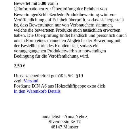
Bewertet mit
5.00
von 5
ⓘ
Informationen zur Überprüfung der Echtheit von
Bewertungen
Schließen
Jede Produktbewertung wird vor
Veröffentlichung auf Echtheit überprüft, sodass sichergestellt
ist, dass Bewertungen nur von Verbrauchern stammen,
welche die bewerteten Produkte auch tatsächlich erworben
haben. Die Überprüfung findet händisch und persönlich durch
uns in Form eines manuellen Abgleichs der Bewertung mit
der Bestellhistorie des Kunden statt, sodass ein
vorangegangenen Produkterwerb zur notwendigen
Bedingung für die Veröffentlichung wird.
2,50
€
Umsatzsteuerbefreit gemäß UStG §19
zzgl.
Versand
Postkarte DIN A6 aus Holzschliffpappe extra dick
In den Warenkorb
Details
anna­liebst – Anna Nehez
Sive­r­des­stra­ße 17
48147 Müns­ter