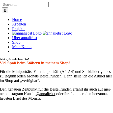
Zum
Suche
Inhalt
nach:
springen
Home
Arbeiten
Projekte
Über annaliebst
Shop
Mein Konto
Schön, dass du hier bist!
Viel Spaß beim Stöbern in meinem Shop!
Für die Mini­por­träts, Fami­li­en­por­träts (A5-A4) und Stick­bil­der gibt es
zu Beginn jeden Monats Bestell­run­den. Dann stel­le ich die Arti­kel hier
im Shop auf „ver­füg­bar“.
Den genau­en Zeit­punkt für die Bestell­run­den erfahrt ihr auch auf mei­
nem insta­gram Kanal:
@annaliebst
oder ihr abon­niert den her­zan­na­
liebs­ten Brief des Monats.